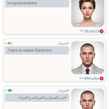
hvcģsndndndndnd
سنة
26
Leila124
القيروان
0.3
J'aime la relation Éphémère
سنة
40
Mondher
القيروان
0.7
أحب الصدق و الصراحة و الجرأة