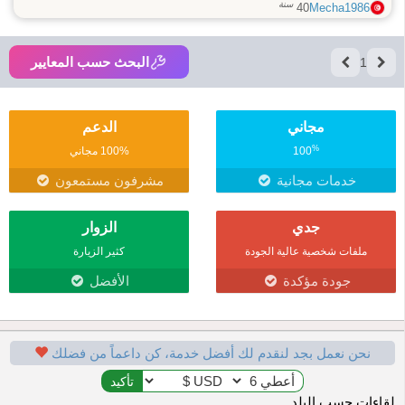
سنة
40
Mecha1986
البحث حسب المعايير
1
مجاني
الدعم
%
100
100% مجاني
خدمات مجانية
مشرفون مستمعون
جدي
الزوار
ملفات شخصية عالية الجودة
كثير الزيارة
جودة مؤكدة
الأفضل
نحن نعمل بجد لنقدم لك أفضل خدمة، كن داعماً من فضلك
لقاءات حسب البلد