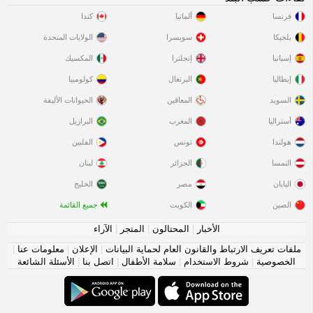
فرنسا
ألمانيا
كندا
بلجيكا
سويسرا
الولايات المتحدة
إسبانيا
إنجلترا
المكسيك
إيطاليا
البرتغال
كولومبيا
السويد
المعاقين
الحيوانات الأليفة
أستراليا
المغرب
البرازيل
هولندا
تونس
الفلبين
النمسا
الجزائر
لبنان
اليابان
مصر
الخليج
الصين
الكويت
جميع القائمة
الأخبار
|
المحتالون
|
المتجر
|
الآراء
ملفات تعريف الارتباط والقانون العام لحماية البيانات
|
الإعلان
|
معلومات عنا
|
الخصوصية
|
شروط الاستخدام
|
سلامة الأطفال
|
اتصل بنا
|
الأسئلة الشائعة