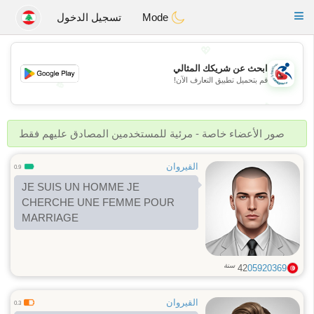
Handi Space
Toggle
Mode
تسجيل الدخول
navigation
💖
ابحث عن شريكك المثالي
قم بتحميل تطبيق التعارف الآن!
💖
💕
💕
صور الأعضاء خاصة - مرئية للمستخدمين المصادق عليهم فقط
القيروان
0.9
JE SUIS UN HOMME JE
CHERCHE UNE FEMME POUR
MARRIAGE
سنة
42
05920369
القيروان
0.3