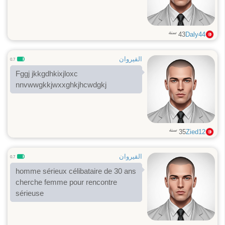
سنة
43
Daly44
القيروان
0.7
Fggj jkkgdhkixjloxc
nnvwwgkkjwxxghkjhcwdgkj
سنة
35
Zied12
القيروان
0.7
homme sérieux célibataire de 30 ans
cherche femme pour rencontre
sérieuse