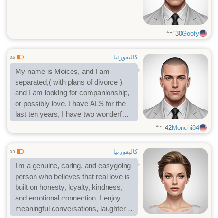
سنة
30
Goofy
كاليفورنيا
0.6
My name is Moices, and I am
separated,( with plans of divorce )
and I am looking for companionship,
or possibly love. I have ALS for the
last ten years, I have two wonderful,
intelligent and beautiful daughters,
سنة
42
Monchi84
that I am so grateful to have the
privilege of raising. I am a very
كاليفورنيا
0.3
outgoing person, despite my
I’m a genuine, caring, and easygoing
disability. I like to go to concerts,
person who believes that real love is
museums, going out with to the
built on honesty, loyalty, kindness,
movies, and going to new and
and emotional connection. I enjoy
different types of restaurants. I hope
meaningful conversations, laughter,
you can take a chance, and make a