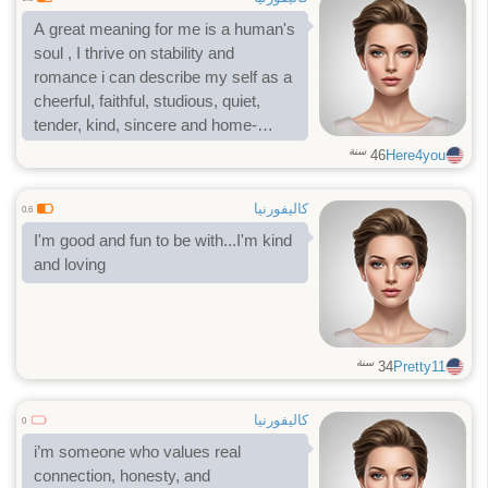
A great meaning for me is a human's
soul , I thrive on stability and
romance i can describe my self as a
cheerful, faithful, studious, quiet,
tender, kind, sincere and home-
loving woman four two four four four
سنة
46
Here4you
one four five one five.
كاليفورنيا
0.6
I'm good and fun to be with...I'm kind
and loving
سنة
34
Pretty11
كاليفورنيا
0
i’m someone who values real
connection, honesty, and