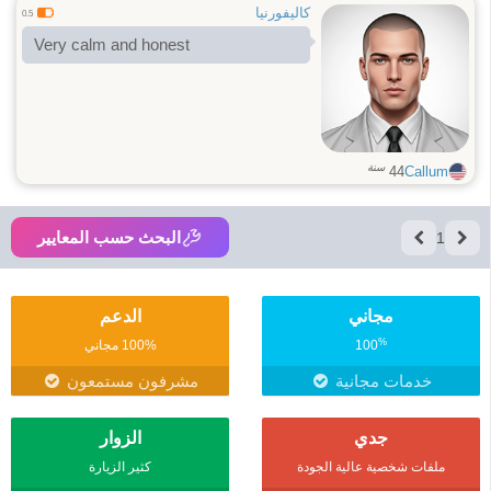
كاليفورنيا
0.5
Very calm and honest
سنة
44
Callum
البحث حسب المعايير
1
مجاني
الدعم
%
100
100% مجاني
خدمات مجانية
مشرفون مستمعون
جدي
الزوار
ملفات شخصية عالية الجودة
كثير الزيارة