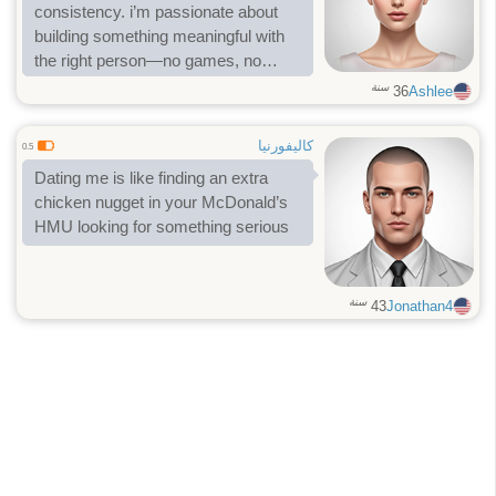
consistency. i’m passionate about
building something meaningful with
the right person—no games, no
confusion, just two people who
سنة
36
Ashlee
genuinely want each other and are
willing to grow together.
كاليفورنيا
0.5
Dating me is like finding an extra
chicken nugget in your McDonald’s
HMU looking for something serious
سنة
43
Jonathan4