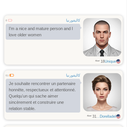
كاليفورنيا
0
I’m a nice and mature person and I
love older women
سنة
18
Unique
كاليفورنيا
0.1
Je souhaite rencontrer un partenaire
honnête, respectueux et attentionné.
Quelqu'un qui sache aimer
sincèrement et construire une
relation stable.
سنة
31
Dorelladel...