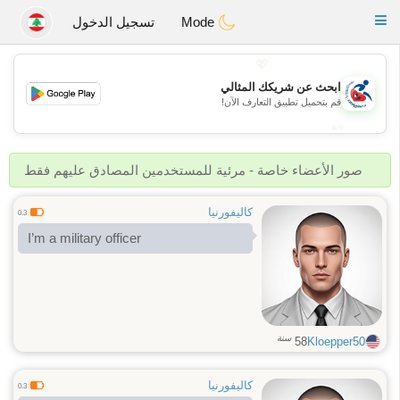
Handi Space
Toggle
Mode
تسجيل الدخول
navigation
💖
ابحث عن شريكك المثالي
💖
قم بتحميل تطبيق التعارف الآن!
💕
💕
صور الأعضاء خاصة - مرئية للمستخدمين المصادق عليهم فقط
كاليفورنيا
0.3
I’m a military officer
سنة
58
Kloepper50
كاليفورنيا
0.3