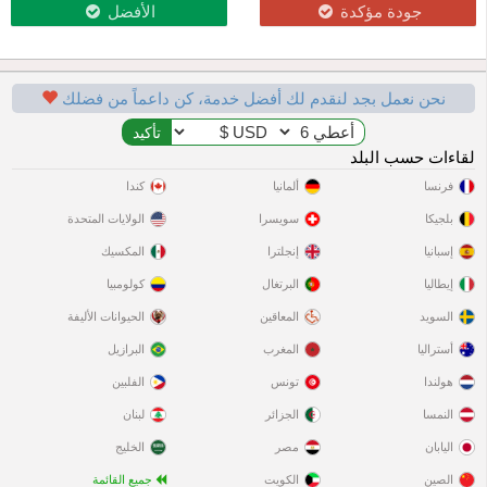
جودة مؤكدة
الأفضل
نحن نعمل بجد لنقدم لك أفضل خدمة، كن داعماً من فضلك
لقاءات حسب البلد
فرنسا
ألمانيا
كندا
بلجيكا
سويسرا
الولايات المتحدة
إسبانيا
إنجلترا
المكسيك
إيطاليا
البرتغال
كولومبيا
السويد
المعاقين
الحيوانات الأليفة
أستراليا
المغرب
البرازيل
هولندا
تونس
الفلبين
النمسا
الجزائر
لبنان
اليابان
مصر
الخليج
الصين
الكويت
جميع القائمة