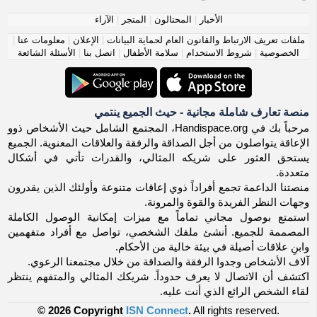
الأخبار
|
المحتالون
|
المتجر
|
الآراء
ملفات تعريف الارتباط والقانون العام لحماية البيانات
|
الإعلان
|
معلومات عنا
|
الخصوصية
|
شروط الاستخدام
|
سلامة الأطفال
|
اتصل بنا
|
الأسئلة الشائعة
منصة تعارف شاملة مجانية - حيث الجميع ينتمي
مرحباً بك في Handispace.org، المجتمع الشامل حيث الأشخاص ذوو
الإعاقة يتواصلون من أجل الصداقة والرفقة والعلاقات المعنوية. الجميع
يستحق العثور على شريكه المثالي، والقدرات تأتي في أشكال
متعددة.
منصتنا الداعمة تجمع أفراداً ذوي إعاقات متنوعة وأولئك الذين يقدرون
وجهات النظر الفريدة والقوة والمرونة.
استمتع بوصول مجاني تماماً مع ميزات إمكانية الوصول الكاملة
المصممة للجميع. أنشئ ملفك الشخصي، تواصل مع أفراد متفهمين
وابنِ علاقات أصيلة في بيئة خالية من الأحكام.
آلاف الأشخاص وجدوا الرفقة والصداقة من خلال مجتمعنا الرعوي.
اكتشف أن الاتصال لا يعرف حدوداً. شريكك المثالي والمتفهم ينتظر
لقاء الشخص الرائع الذي أنت عليه.
© 2026 Copyright
ISN Connect
.
All rights reserved.