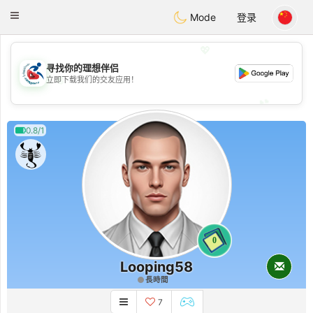
Handi Space
Toggle
Mode
登录
navigation
💖
寻找你的理想伴侣
💖
立即下载我们的交友应用！
💕
💕
0.8/1
0
Looping58
長時間
7