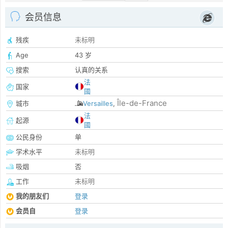
会员信息
残疾
未标明
Age
43 岁
搜索
认真的关系
法
国家
國
Île-de-France
城市
Versailles
,
法
起源
國
公民身份
单
学术水平
未标明
吸烟
否
工作
未标明
我的朋友们
登录
会员自
登录