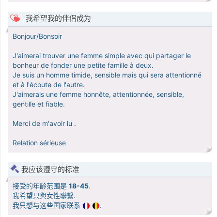
我希望我的伴侣成为
Bonjour/Bonsoir
J'aimerai trouver une femme simple avec qui partager le
bonheur de fonder une petite famille à deux.
Je suis un homme timide, sensible mais qui sera attentionné
et à l'écoute de l'autre.
J'aimerais une femme honnête, attentionnée, sensible,
gentille et fiable.
Merci de m'avoir lu .
Relation sérieuse
我应该遵守的标准
接受的年龄范围是
18-45
.
我希望只與女性聯繫.
我只想与这些国家联系
.