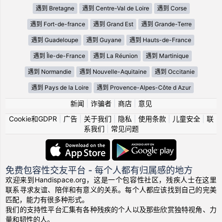
遇到 Bretagne
遇到 Centre-Val de Loire
遇到 Corse
遇到 Fort-de-france
遇到 Grand Est
遇到 Grande-Terre
遇到 Guadeloupe
遇到 Guyane
遇到 Hauts-de-France
遇到 Île-de-France
遇到 La Réunion
遇到 Martinique
遇到 Normandie
遇到 Nouvelle-Aquitaine
遇到 Occitanie
遇到 Pays de la Loire
遇到 Provence-Alpes-Côte d Azur
新闻
|
诈骗者
|
商店
|
意见
Cookie和GDPR
|
广告
|
关于我们
|
隐私
|
使用条款
|
儿童安全
|
联
系我们
|
常见问题
免费包容性交友平台 - 每个人都有归属感的地方
欢迎来到Handispace.org，这是一个包容性社区，残疾人士在这里
联系寻求友谊、陪伴和有意义的关系。每个人都应该找到自己的完美
匹配，能力有很多种形式。
我们的支持性平台汇集有各种残疾的个人以及那些欣赏独特视角、力
量和韧性的人。