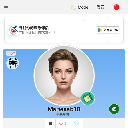
Handi Space
Toggle
Mode
登录
navigation
💖
寻找你的理想伴侣
💖
立即下载我们的交友应用！
💕
💕
0/1
0
Mariesab10
長時間
4