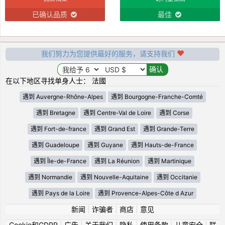
已确认品质
最佳
我们努力为您提供最好的服务，请支持我们
在以下地区寻找单身人士： 法國
遇到 Auvergne-Rhône-Alpes
遇到 Bourgogne-Franche-Comté
遇到 Bretagne
遇到 Centre-Val de Loire
遇到 Corse
遇到 Fort-de-france
遇到 Grand Est
遇到 Grande-Terre
遇到 Guadeloupe
遇到 Guyane
遇到 Hauts-de-France
遇到 Île-de-France
遇到 La Réunion
遇到 Martinique
遇到 Normandie
遇到 Nouvelle-Aquitaine
遇到 Occitanie
遇到 Pays de la Loire
遇到 Provence-Alpes-Côte d Azur
新闻
|
诈骗者
|
商店
|
意见
Cookie和GDPR
|
广告
|
关于我们
|
隐私
|
使用条款
|
儿童安全
|
联