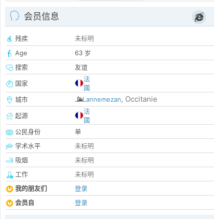
会员信息
残疾
未标明
Age
63 岁
搜索
友谊
法
国家
國
Occitanie
城市
Lannemezan
,
法
起源
國
公民身份
单
学术水平
未标明
吸烟
未标明
工作
未标明
我的朋友们
登录
会员自
登录