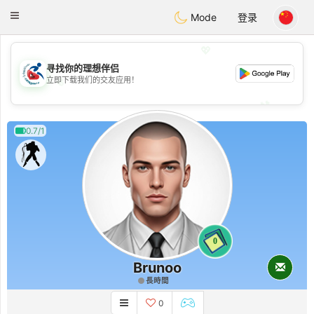
Handi Space
Toggle
Mode
登录
navigation
💖
寻找你的理想伴侣
💖
立即下载我们的交友应用！
💕
💕
0.7/1
0
Brunoo
長時間
0