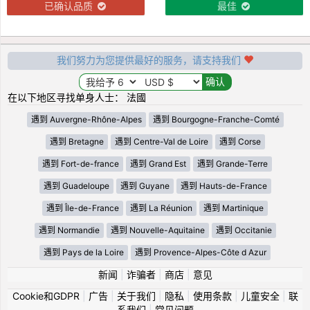
已确认品质
最佳
我们努力为您提供最好的服务，请支持我们
在以下地区寻找单身人士： 法國
遇到 Auvergne-Rhône-Alpes
遇到 Bourgogne-Franche-Comté
遇到 Bretagne
遇到 Centre-Val de Loire
遇到 Corse
遇到 Fort-de-france
遇到 Grand Est
遇到 Grande-Terre
遇到 Guadeloupe
遇到 Guyane
遇到 Hauts-de-France
遇到 Île-de-France
遇到 La Réunion
遇到 Martinique
遇到 Normandie
遇到 Nouvelle-Aquitaine
遇到 Occitanie
遇到 Pays de la Loire
遇到 Provence-Alpes-Côte d Azur
新闻
|
诈骗者
|
商店
|
意见
Cookie和GDPR
|
广告
|
关于我们
|
隐私
|
使用条款
|
儿童安全
|
联
系我们
|
常见问题