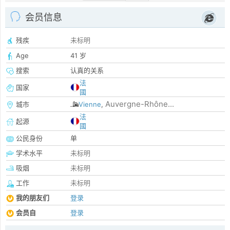
会员信息
残疾
未标明
Age
41 岁
搜索
认真的关系
法
国家
國
Auvergne-Rhône...
城市
Vienne
,
法
起源
國
公民身份
单
学术水平
未标明
吸烟
未标明
工作
未标明
我的朋友们
登录
会员自
登录