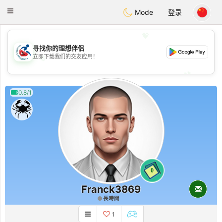
Handi Space
Toggle
Mode
登录
navigation
💖
寻找你的理想伴侣
💖
立即下载我们的交友应用！
💕
💕
0.8/1
0
Franck3869
長時間
1