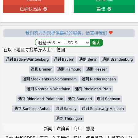
已确认品质
最佳
我们努力为您提供最好的服务，请支持我们
在以下地区寻找单身人士： 德國
遇到 Baden-Württemberg
遇到 Bayern
遇到 Berlin
遇到 Brandenburg
遇到 Bremen
遇到 Hamburg
遇到 Hessen
遇到 Mecklenburg-Vorpommern
遇到 Niedersachsen
遇到 Nordrhein-Westfalen
遇到 Rheinland-Pfalz
遇到 Rhineland-Palatinate
遇到 Saarland
遇到 Sachsen
遇到 Sachsen-Anhalt
遇到 Saxony
遇到 Schleswig-Holstein
遇到 Thüringen
新闻
|
诈骗者
|
商店
|
意见
Cookie和GDPR
|
广告
|
关于我们
|
隐私
|
使用条款
|
儿童安全
|
联