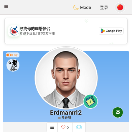
Handi Space
Toggle
Mode
登录
navigation
💖
寻找你的理想伴侣
💖
立即下载我们的交友应用！
💕
💕
0.6/1
2
Erdmann12
長時間
0