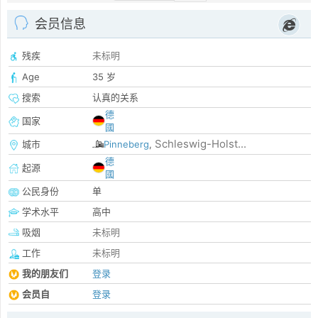
会员信息
残疾
未标明
Age
35 岁
搜索
认真的关系
德
国家
國
Schleswig-Holst...
城市
Pinneberg
,
德
起源
國
公民身份
单
学术水平
高中
吸烟
未标明
工作
未标明
我的朋友们
登录
会员自
登录