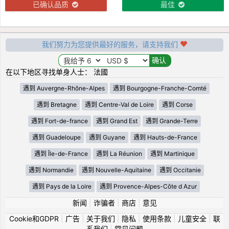
已确认品质
最佳
我们努力为您提供最好的服务，请支持我们
在以下地区寻找单身人士： 法國
遇到 Auvergne-Rhône-Alpes
遇到 Bourgogne-Franche-Comté
遇到 Bretagne
遇到 Centre-Val de Loire
遇到 Corse
遇到 Fort-de-france
遇到 Grand Est
遇到 Grande-Terre
遇到 Guadeloupe
遇到 Guyane
遇到 Hauts-de-France
遇到 Île-de-France
遇到 La Réunion
遇到 Martinique
遇到 Normandie
遇到 Nouvelle-Aquitaine
遇到 Occitanie
遇到 Pays de la Loire
遇到 Provence-Alpes-Côte d Azur
新闻
|
诈骗者
|
商店
|
意见
Cookie和GDPR
|
广告
|
关于我们
|
隐私
|
使用条款
|
儿童安全
|
联
系我们
|
常见问题