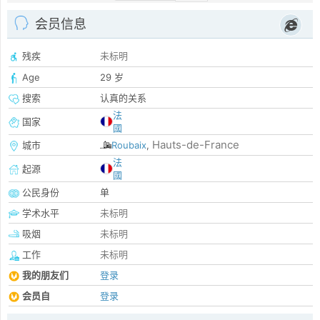
会员信息
残疾
未标明
Age
29 岁
搜索
认真的关系
法
国家
國
Hauts-de-France
城市
Roubaix
,
法
起源
國
公民身份
单
学术水平
未标明
吸烟
未标明
工作
未标明
我的朋友们
登录
会员自
登录