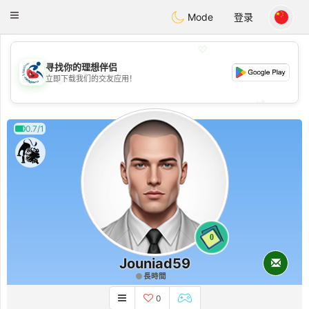
Handi Space
Toggle
Mode
登录
navigation
💖
寻找你的理想伴侣
立即下载我们的交友应用！
💖
💕
💕
0.7/1
0
Jouniad59
長時間
0