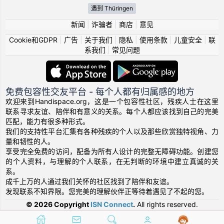
遇到 Thüringen
新闻
|
诈骗者
|
商店
|
意见
Cookie和GDPR
|
广告
|
关于我们
|
隐私
|
使用条款
|
儿童安全
|
联
系我们
|
常见问题
免费包容性交友平台 - 每个人都有归属感的地方
欢迎来到Handispace.org，这是一个包容性社区，残疾人士在这里
联系寻求友谊、陪伴和有意义的关系。每个人都应该找到自己的完美
匹配，能力有很多种形式。
我们的支持性平台汇集有各种残疾的个人以及那些欣赏独特视角、力
量和韧性的人。
享受完全免费的访问，配备为所有人设计的完整无障碍功能。创建您
的个人资料，与理解的个人联系，在无判断的环境中建立真诚的关
系。
成千上万的人通过我们关怀的社区找到了陪伴和友谊。
发现联系不知界限。您完美的理解伙伴正等待着遇见了不起的您。
© 2026 Copyright
ISN Connect
.
All rights reserved.