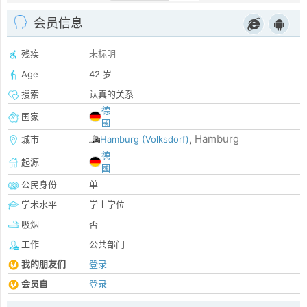
会员信息
残疾
未标明
Age
42 岁
搜索
认真的关系
德
国家
國
Hamburg
城市
Hamburg (Volksdorf)
,
德
起源
國
公民身份
单
学术水平
学士学位
吸烟
否
工作
公共部门
我的朋友们
登录
会员自
登录