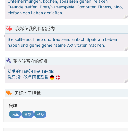
Unternehmungen, kochen, spazieren gehen, relaxen,
Freunde treffen, Brett/Kartenspiele, Computer, Fitness, Kino,
einfach das Leben genießen.
我希望我的伴侣成为
Sie sollte auch lieb und treu sein. Einfach Spaß am Leben
haben und gerne gemeinsame Aktivitäten machen.
我应该遵守的标准
接受的年龄范围是
18-48
.
我只想与这些国家联系
.
更好地了解我
兴趣
汽车
食物
散步