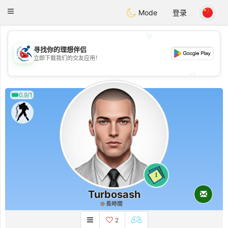
Handi Space
Toggle
Mode
登录
navigation
💖
寻找你的理想伴侣
💖
立即下载我们的交友应用！
💕
💕
0.9/1
1
Turbosash
長時間
2