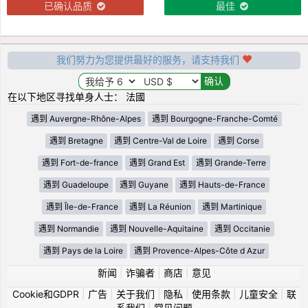
已确认品质
最佳
我们努力为您提供最好的服务，请支持我们
在以下地区寻找单身人士： 法國
遇到 Auvergne-Rhône-Alpes
遇到 Bourgogne-Franche-Comté
遇到 Bretagne
遇到 Centre-Val de Loire
遇到 Corse
遇到 Fort-de-france
遇到 Grand Est
遇到 Grande-Terre
遇到 Guadeloupe
遇到 Guyane
遇到 Hauts-de-France
遇到 Île-de-France
遇到 La Réunion
遇到 Martinique
遇到 Normandie
遇到 Nouvelle-Aquitaine
遇到 Occitanie
遇到 Pays de la Loire
遇到 Provence-Alpes-Côte d Azur
新闻
|
诈骗者
|
商店
|
意见
Cookie和GDPR
|
广告
|
关于我们
|
隐私
|
使用条款
|
儿童安全
|
联
系我们
|
常见问题