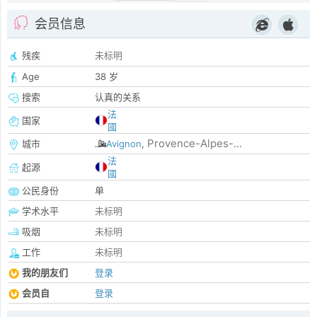
会员信息
残疾
未标明
Age
38 岁
搜索
认真的关系
法
国家
國
Provence-Alpes-...
城市
Avignon
,
法
起源
國
公民身份
单
学术水平
未标明
吸烟
未标明
工作
未标明
我的朋友们
登录
会员自
登录