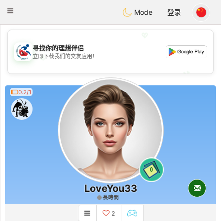
Handi Space
Toggle
Mode
登录
navigation
💖
寻找你的理想伴侣
💖
立即下载我们的交友应用！
💕
💕
0.2/1
0
LoveYou33
長時間
2