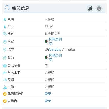
会员信息
残疾
未标明
Age
39 岁
搜索
认真的关系
阿爾及利
国家
亞
Annaba
城市
Annaba
,
阿爾及利
起源
亞
公民身份
单
学术水平
未标明
吸烟
未标明
工作
未标明
我的朋友们
登录
会员自
登录