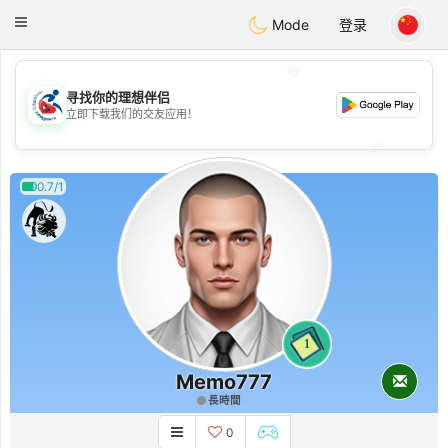
Handi Space
Toggle
Mode
登录
navigation
💖
寻找你的理想伴侣
💖
立即下载我们的交友应用！
💕
💕
0.7/1
1
Memo777
長時間
0