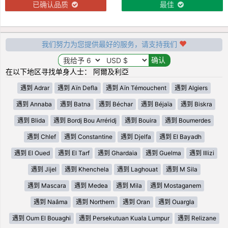
已确认品质
最佳
我们努力为您提供最好的服务，请支持我们
在以下地区寻找单身人士： 阿爾及利亞
遇到 Adrar
遇到 Aïn Defla
遇到 Aïn Témouchent
遇到 Algiers
遇到 Annaba
遇到 Batna
遇到 Béchar
遇到 Béjaïa
遇到 Biskra
遇到 Blida
遇到 Bordj Bou Arréridj
遇到 Bouira
遇到 Boumerdes
遇到 Chlef
遇到 Constantine
遇到 Djelfa
遇到 El Bayadh
遇到 El Oued
遇到 El Tarf
遇到 Ghardaia
遇到 Guelma
遇到 Illizi
遇到 Jijel
遇到 Khenchela
遇到 Laghouat
遇到 M Sila
遇到 Mascara
遇到 Medea
遇到 Mila
遇到 Mostaganem
遇到 Naâma
遇到 Northern
遇到 Oran
遇到 Ouargla
遇到 Oum El Bouaghi
遇到 Persekutuan Kuala Lumpur
遇到 Relizane