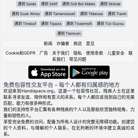
遇到 Saida
遇到 Sétif
遇到 Sidi Bel Abbès
遇到 Skikda
遇到 Souk Ahras
遇到 Tamanrasset
遇到 Tébessa
遇到 Tiaret
遇到 Tindouf
遇到 Tipaza
遇到 Tissemsilt
遇到 Tizi Ouzou
遇到 Tlemcen
新闻
|
诈骗者
|
商店
|
意见
Cookie和GDPR
|
广告
|
关于我们
|
隐私
|
使用条款
|
儿童安全
|
联
系我们
|
常见问题
免费包容性交友平台 - 每个人都有归属感的地方
欢迎来到Handispace.org，这是一个包容性社区，残疾人士在这里
联系寻求友谊、陪伴和有意义的关系。每个人都应该找到自己的完美
匹配，能力有很多种形式。
我们的支持性平台汇集有各种残疾的个人以及那些欣赏独特视角、力
量和韧性的人。
享受完全免费的访问，配备为所有人设计的完整无障碍功能。创建您
的个人资料，与理解的个人联系，在无判断的环境中建立真诚的关
系。