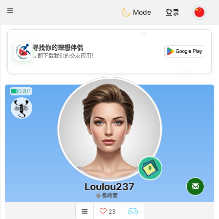
Handi Space
Toggle
Mode
登录
navigation
💖
寻找你的理想伴侣
💖
立即下载我们的交友应用！
💕
💕
0.8/1
0
Loulou237
長時間
23