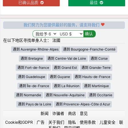
已确认品质
最佳
我们努力为您提供最好的服务，请支持我们
在以下地区寻找单身人士： 法國
遇到 Auvergne-Rhône-Alpes
遇到 Bourgogne-Franche-Comté
遇到 Bretagne
遇到 Centre-Val de Loire
遇到 Corse
遇到 Fort-de-france
遇到 Grand Est
遇到 Grande-Terre
遇到 Guadeloupe
遇到 Guyane
遇到 Hauts-de-France
遇到 Île-de-France
遇到 La Réunion
遇到 Martinique
遇到 Normandie
遇到 Nouvelle-Aquitaine
遇到 Occitanie
遇到 Pays de la Loire
遇到 Provence-Alpes-Côte d Azur
新闻
|
诈骗者
|
商店
|
意见
Cookie和GDPR
|
广告
|
关于我们
|
隐私
|
使用条款
|
儿童安全
|
联
系我们
|
常见问题