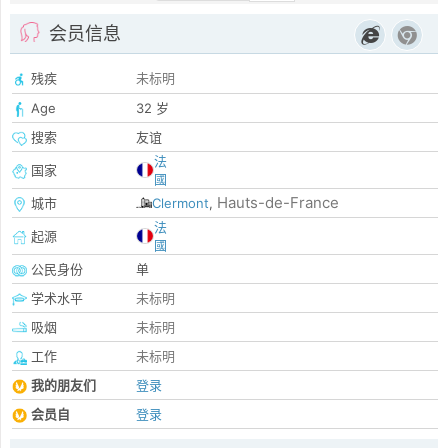
会员信息
残疾
未标明
Age
32 岁
搜索
友谊
法
国家
國
Hauts-de-France
城市
Clermont
,
法
起源
國
公民身份
单
学术水平
未标明
吸烟
未标明
工作
未标明
我的朋友们
登录
会员自
登录