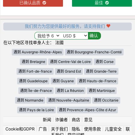
已确认品质
最佳
我们努力为您提供最好的服务，请支持我们
在以下地区寻找单身人士： 法國
遇到 Auvergne-Rhône-Alpes
遇到 Bourgogne-Franche-Comté
遇到 Bretagne
遇到 Centre-Val de Loire
遇到 Corse
遇到 Fort-de-france
遇到 Grand Est
遇到 Grande-Terre
遇到 Guadeloupe
遇到 Guyane
遇到 Hauts-de-France
遇到 Île-de-France
遇到 La Réunion
遇到 Martinique
遇到 Normandie
遇到 Nouvelle-Aquitaine
遇到 Occitanie
遇到 Pays de la Loire
遇到 Provence-Alpes-Côte d Azur
新闻
|
诈骗者
|
商店
|
意见
Cookie和GDPR
|
广告
|
关于我们
|
隐私
|
使用条款
|
儿童安全
|
联
系我们
|
常见问题