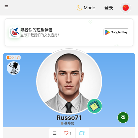
Handi Space
Toggle
Mode
登录
navigation
💖
寻找你的理想伴侣
立即下载我们的交友应用！
💖
💕
💕
0.4/1
0
Russo71
長時間
1