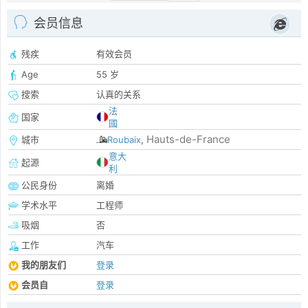
会员信息
残疾
有效会员
Age
55 岁
搜索
认真的关系
法
国家
國
Hauts-de-France
城市
Roubaix
,
意大
起源
利
公民身份
离婚
学术水平
工程师
吸烟
否
工作
汽车
我的朋友们
登录
会员自
登录