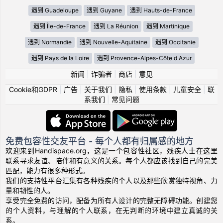
遇到 Guadeloupe
遇到 Guyane
遇到 Hauts-de-France
遇到 Île-de-France
遇到 La Réunion
遇到 Martinique
遇到 Normandie
遇到 Nouvelle-Aquitaine
遇到 Occitanie
遇到 Pays de la Loire
遇到 Provence-Alpes-Côte d Azur
新闻
|
诈骗者
|
商店
|
意见
Cookie和GDPR
|
广告
|
关于我们
|
隐私
|
使用条款
|
儿童安全
|
联
系我们
|
常见问题
免费包容性交友平台 - 每个人都有归属感的地方
欢迎来到Handispace.org，这是一个包容性社区，残疾人士在这里
联系寻求友谊、陪伴和有意义的关系。每个人都应该找到自己的完美
匹配，能力有很多种形式。
我们的支持性平台汇集有各种残疾的个人以及那些欣赏独特视角、力
量和韧性的人。
享受完全免费的访问，配备为所有人设计的完整无障碍功能。创建您
的个人资料，与理解的个人联系，在无判断的环境中建立真诚的关
系。