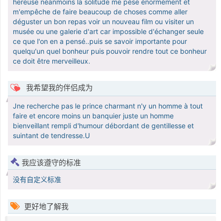
hereuse néanmoins la solitude me pèse énormément et
m'empêche de faire beaucoup de choses comme aller
déguster un bon repas voir un nouveau film ou visiter un
musée ou une galerie d'art car impossible d'échanger seule
ce que l'on en a pensé..puis se savoir importante pour
quelqu'un quel bonheur puis pouvoir rendre tout ce bonheur
ce doit être merveilleux.
我希望我的伴侣成为
Jne recherche pas le prince charmant n'y un homme à tout
faire et encore moins un banquier juste un homme
bienveillant rempli d'humour débordant de gentillesse et
suintant de tendresse.U
我应该遵守的标准
没有自定义标准
更好地了解我