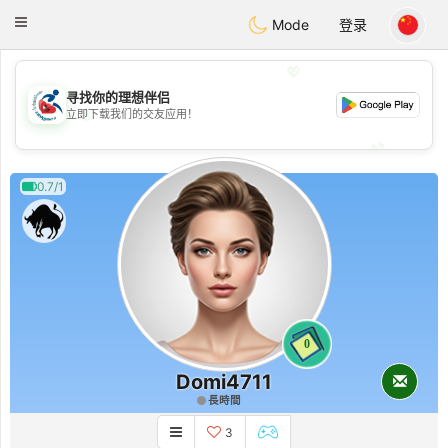
Handi Space
Toggle
Mode
登录
navigation
💖
寻找你的理想伴侣
💖
立即下载我们的交友应用！
💕
💕
0.7/1
0
Domi4711
長時間
3