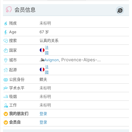
会员信息
残疾
未标明
Age
67 岁
搜索
认真的关系
法
国家
國
Provence-Alpes-...
城市
Avignon
,
法
起源
國
公民身份
鳏夫
学术水平
未标明
吸烟
未标明
工作
未标明
我的朋友们
登录
会员自
登录