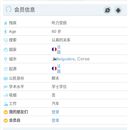
会员信息
残疾
听力受损
Age
60 岁
搜索
认真的关系
法
国家
國
Corse
城市
Belgodère
,
法
起源
國
公民身份
鳏夫
学术水平
学士学位
吸烟
否
工作
汽车
我的朋友们
登录
会员自
登录