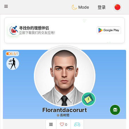
Handi Space
Toggle
Mode
登录
navigation
💖
寻找你的理想伴侣
💖
立即下载我们的交友应用！
💕
💕
0.5/1
1
Florantdacorurt
長時間
0