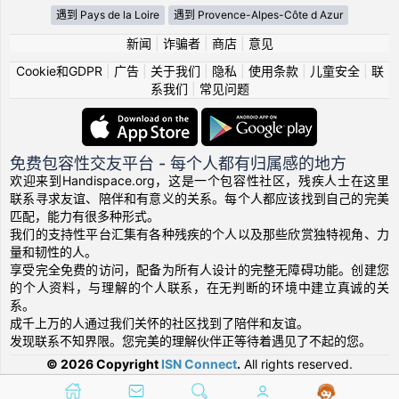
遇到 Pays de la Loire
遇到 Provence-Alpes-Côte d Azur
新闻
|
诈骗者
|
商店
|
意见
Cookie和GDPR
|
广告
|
关于我们
|
隐私
|
使用条款
|
儿童安全
|
联
系我们
|
常见问题
免费包容性交友平台 - 每个人都有归属感的地方
欢迎来到Handispace.org，这是一个包容性社区，残疾人士在这里
联系寻求友谊、陪伴和有意义的关系。每个人都应该找到自己的完美
匹配，能力有很多种形式。
我们的支持性平台汇集有各种残疾的个人以及那些欣赏独特视角、力
量和韧性的人。
享受完全免费的访问，配备为所有人设计的完整无障碍功能。创建您
的个人资料，与理解的个人联系，在无判断的环境中建立真诚的关
系。
成千上万的人通过我们关怀的社区找到了陪伴和友谊。
发现联系不知界限。您完美的理解伙伴正等待着遇见了不起的您。
© 2026 Copyright
ISN Connect
.
All rights reserved.