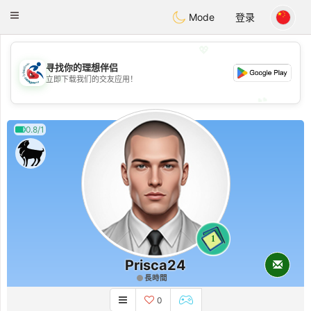
Handi Space
Toggle
Mode
登录
navigation
💖
寻找你的理想伴侣
💖
立即下载我们的交友应用！
💕
💕
0.8/1
1
Prisca24
長時間
0