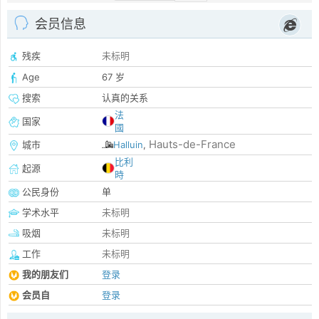
会员信息
残疾
未标明
Age
67 岁
搜索
认真的关系
法
国家
國
Hauts-de-France
城市
Halluin
,
比利
起源
時
公民身份
单
学术水平
未标明
吸烟
未标明
工作
未标明
我的朋友们
登录
会员自
登录