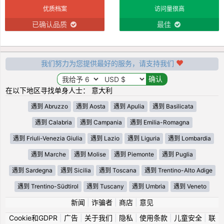
优质档案
访问量很高
已确认品质
最佳
我们努力为您提供最好的服务，请支持我们
在以下地区寻找单身人士： 意大利
遇到 Abruzzo
遇到 Aosta
遇到 Apulia
遇到 Basilicata
遇到 Calabria
遇到 Campania
遇到 Emilia-Romagna
遇到 Friuli-Venezia Giulia
遇到 Lazio
遇到 Liguria
遇到 Lombardia
遇到 Marche
遇到 Molise
遇到 Piemonte
遇到 Puglia
遇到 Sardegna
遇到 Sicilia
遇到 Toscana
遇到 Trentino-Alto Adige
遇到 Trentino-Südtirol
遇到 Tuscany
遇到 Umbria
遇到 Veneto
新闻
|
诈骗者
|
商店
|
意见
Cookie和GDPR
|
广告
|
关于我们
|
隐私
|
使用条款
|
儿童安全
|
联