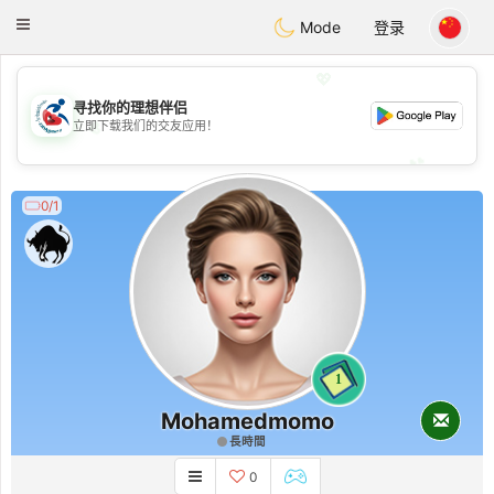
Handi Space
Toggle
Mode
登录
navigation
💖
寻找你的理想伴侣
💖
立即下载我们的交友应用！
💕
💕
0/1
1
Mohamedmomo
長時間
0