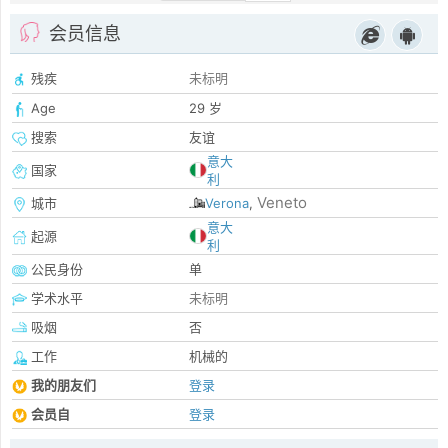
会员信息
残疾
未标明
Age
29 岁
搜索
友谊
意大
国家
利
Veneto
城市
Verona
,
意大
起源
利
公民身份
单
学术水平
未标明
吸烟
否
工作
机械的
我的朋友们
登录
会员自
登录