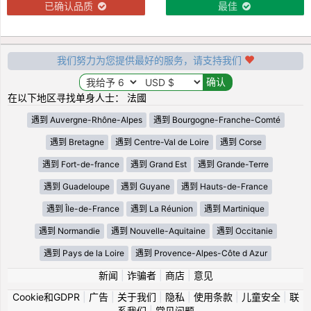
已确认品质
最佳
我们努力为您提供最好的服务，请支持我们
在以下地区寻找单身人士： 法國
遇到 Auvergne-Rhône-Alpes
遇到 Bourgogne-Franche-Comté
遇到 Bretagne
遇到 Centre-Val de Loire
遇到 Corse
遇到 Fort-de-france
遇到 Grand Est
遇到 Grande-Terre
遇到 Guadeloupe
遇到 Guyane
遇到 Hauts-de-France
遇到 Île-de-France
遇到 La Réunion
遇到 Martinique
遇到 Normandie
遇到 Nouvelle-Aquitaine
遇到 Occitanie
遇到 Pays de la Loire
遇到 Provence-Alpes-Côte d Azur
新闻
|
诈骗者
|
商店
|
意见
Cookie和GDPR
|
广告
|
关于我们
|
隐私
|
使用条款
|
儿童安全
|
联
系我们
|
常见问题