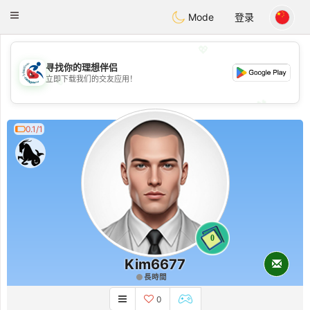
Handi Space
Toggle
Mode
登录
navigation
💖
寻找你的理想伴侣
💖
立即下载我们的交友应用！
💕
💕
0.1/1
0
Kim6677
長時間
0