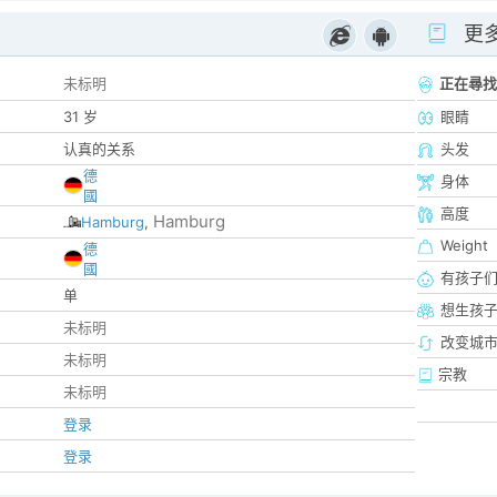
更
未标明
正在尋找
31 岁
眼睛
认真的关系
头发
德
身体
國
高度
Hamburg
Hamburg
,
Weight
德
國
有孩子
单
想生孩
未标明
改变城市
未标明
宗教
未标明
登录
登录