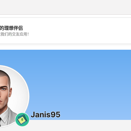
的理想伴侣
💖
载我们的交友应用！
💕
Janis95
0