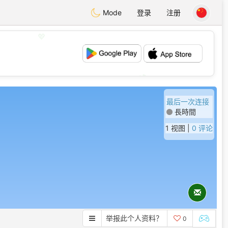
Mode
登录
注册
💖
💕
最后一次连接
長時間
1 视图 |
0 评论
举报此个人资料？
0