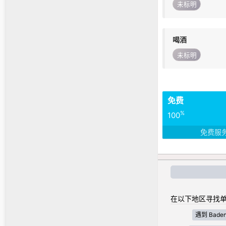
未标明
喝酒
未标明
免费
%
100
免费服
在以下地区寻找单
遇到 Baden