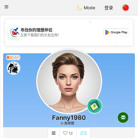
Handi Space
Toggle
Mode
登录
navigation
💖
寻找你的理想伴侣
💖
立即下载我们的交友应用！
💕
💕
0.6/1
0
Fanny1980
長時間
12