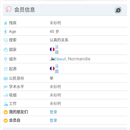
会员信息
残疾
未标明
Age
45 岁
搜索
认真的关系
法
国家
國
Normandie
城市
Elbeuf
,
法
起源
國
公民身份
单
学术水平
未标明
吸烟
未标明
工作
未标明
我的朋友们
登录
会员自
登录