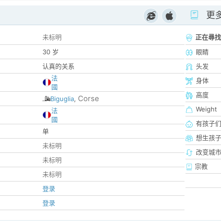
更
未标明
正在尋找
30 岁
眼睛
认真的关系
头发
法
身体
國
高度
Corse
Biguglia
,
Weight
法
國
有孩子
单
想生孩
未标明
改变城市
未标明
宗教
未标明
登录
登录