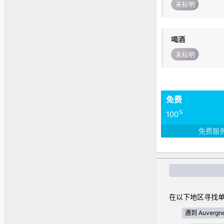
未标明
喝酒
未标明
免费
%
100
免费服
在以下地区寻找单
遇到 Auvergne