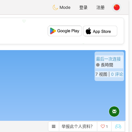
Mode
登录
注册
💖
💕
最后一次连接
長時間
7 视图 |
0 评论
举报此个人资料？
1