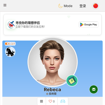
Handi Space
Toggle
Mode
登录
navigation
💖
寻找你的理想伴侣
💖
立即下载我们的交友应用！
💕
💕
0.3/1
0
Rebeca
長時間
0