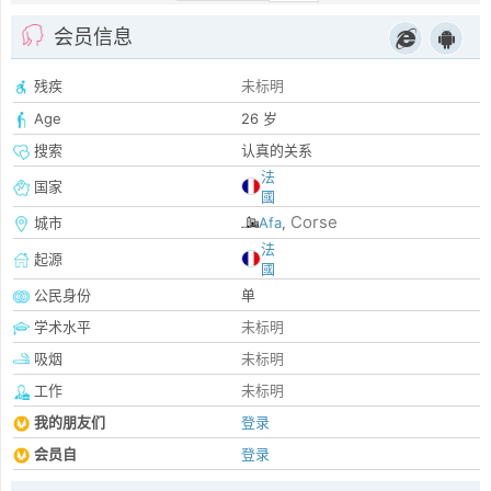
会员信息
残疾
未标明
Age
26 岁
搜索
认真的关系
法
国家
國
Corse
城市
Afa
,
法
起源
國
公民身份
单
学术水平
未标明
吸烟
未标明
工作
未标明
我的朋友们
登录
会员自
登录