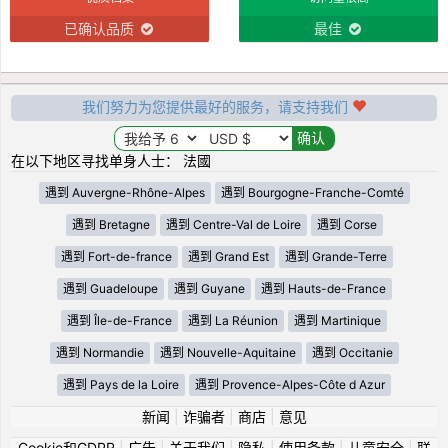
已确认品质
最佳
我们努力为您提供最好的服务，请支持我们
在以下地区寻找单身人士： 法國
遇到 Auvergne-Rhône-Alpes
遇到 Bourgogne-Franche-Comté
遇到 Bretagne
遇到 Centre-Val de Loire
遇到 Corse
遇到 Fort-de-france
遇到 Grand Est
遇到 Grande-Terre
遇到 Guadeloupe
遇到 Guyane
遇到 Hauts-de-France
遇到 Île-de-France
遇到 La Réunion
遇到 Martinique
遇到 Normandie
遇到 Nouvelle-Aquitaine
遇到 Occitanie
遇到 Pays de la Loire
遇到 Provence-Alpes-Côte d Azur
新闻
|
诈骗者
|
商店
|
意见
Cookie和GDPR
|
广告
|
关于我们
|
隐私
|
使用条款
|
儿童安全
|
联