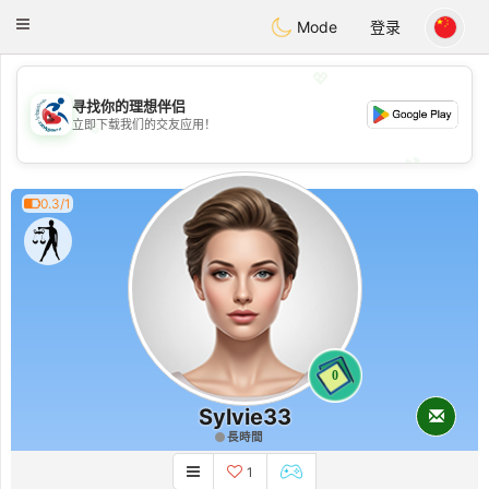
Handi Space
Toggle
Mode
登录
navigation
💖
寻找你的理想伴侣
💖
立即下载我们的交友应用！
💕
💕
0.3/1
0
Sylvie33
長時間
1