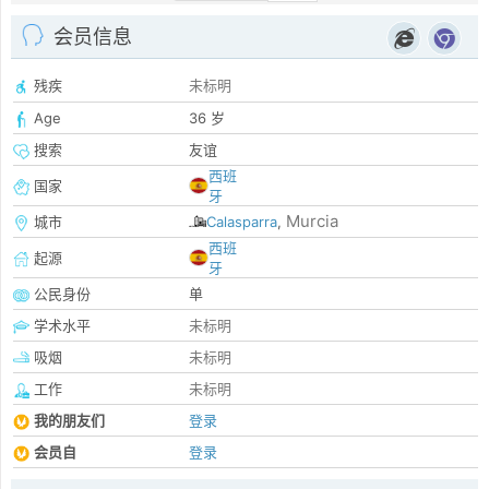
会员信息
残疾
未标明
Age
36 岁
搜索
友谊
西班
国家
牙
Murcia
城市
Calasparra
,
西班
起源
牙
公民身份
单
学术水平
未标明
吸烟
未标明
工作
未标明
我的朋友们
登录
会员自
登录