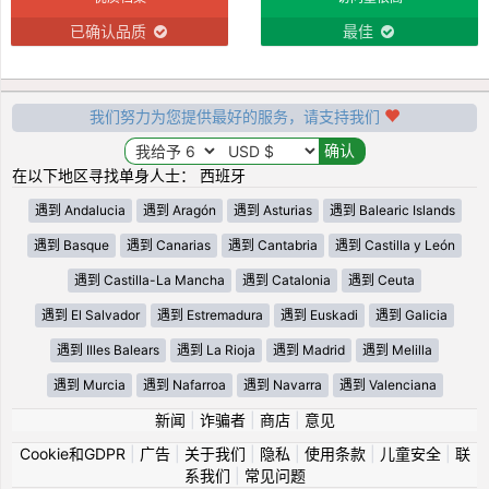
已确认品质
最佳
我们努力为您提供最好的服务，请支持我们
在以下地区寻找单身人士： 西班牙
遇到 Andalucia
遇到 Aragón
遇到 Asturias
遇到 Balearic Islands
遇到 Basque
遇到 Canarias
遇到 Cantabria
遇到 Castilla y León
遇到 Castilla-La Mancha
遇到 Catalonia
遇到 Ceuta
遇到 El Salvador
遇到 Estremadura
遇到 Euskadi
遇到 Galicia
遇到 Illes Balears
遇到 La Rioja
遇到 Madrid
遇到 Melilla
遇到 Murcia
遇到 Nafarroa
遇到 Navarra
遇到 Valenciana
新闻
|
诈骗者
|
商店
|
意见
Cookie和GDPR
|
广告
|
关于我们
|
隐私
|
使用条款
|
儿童安全
|
联
系我们
|
常见问题