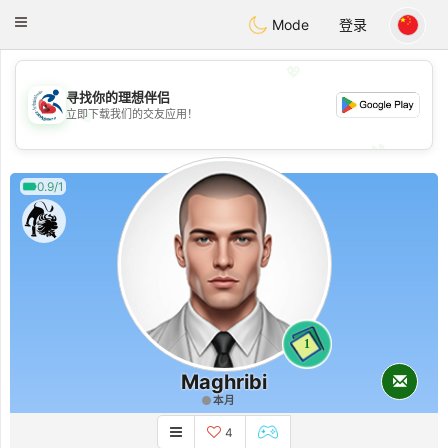
Handi Space
Toggle
Mode
登录
navigation
💖
寻找你的理想伴侣
💖
立即下载我们的交友应用！
💕
💕
0.9/1
1
Maghribi
本月
4