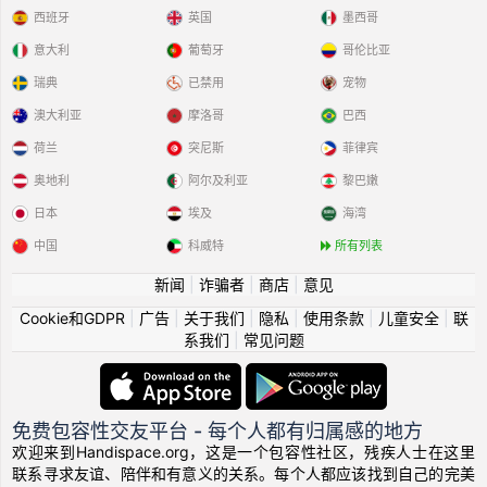
西班牙
英国
墨西哥
意大利
葡萄牙
哥伦比亚
瑞典
已禁用
宠物
澳大利亚
摩洛哥
巴西
荷兰
突尼斯
菲律宾
奥地利
阿尔及利亚
黎巴嫩
日本
埃及
海湾
中国
科威特
所有列表
新闻
|
诈骗者
|
商店
|
意见
Cookie和GDPR
|
广告
|
关于我们
|
隐私
|
使用条款
|
儿童安全
|
联
系我们
|
常见问题
免费包容性交友平台 - 每个人都有归属感的地方
欢迎来到Handispace.org，这是一个包容性社区，残疾人士在这里
联系寻求友谊、陪伴和有意义的关系。每个人都应该找到自己的完美