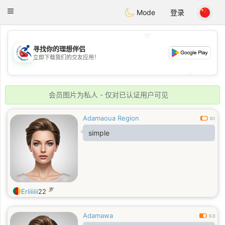
Handi Space
Toggle
Mode
登录
navigation
💖
寻找你的理想伴侣
立即下载我们的交友应用！
💖
💕
💕
会员图片为私人 - 仅对已认证用户可见
Adamaoua Region
0.1
simple
岁
Eriiiiiii
22
Adamawa
0.3