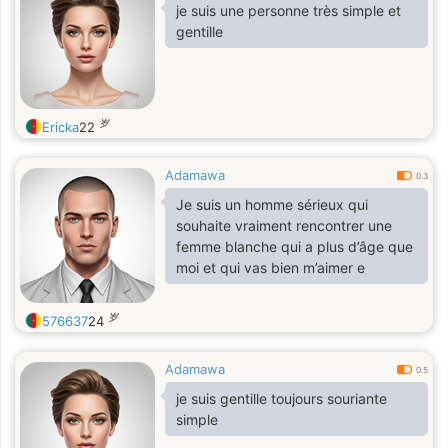
je suis une personne très simple et
gentille
岁
Ericka
22
Adamawa
0.3
Je suis un homme sérieux qui
souhaite vraiment rencontrer une
femme blanche qui a plus d’âge que
moi et qui vas bien m’aimer e
岁
576637
24
Adamawa
0.5
je suis gentille toujours souriante
simple