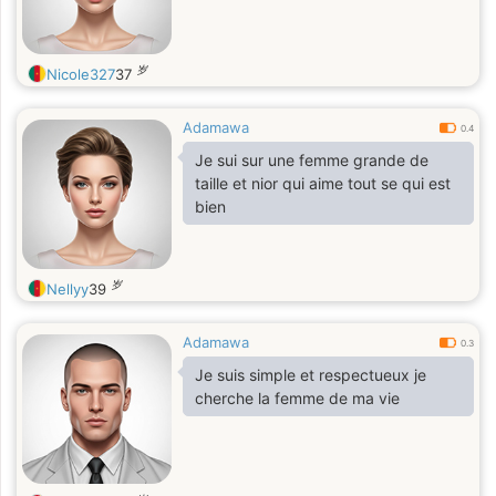
岁
Nicole327
37
Adamawa
0.4
Je sui sur une femme grande de
taille et nior qui aime tout se qui est
bien
岁
Nellyy
39
Adamawa
0.3
Je suis simple et respectueux je
cherche la femme de ma vie