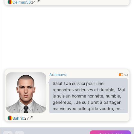
岁
Delmas56
34
Adamawa
0.4
Salut ! Je suis ici pour une
rencontres sérieuses et durable,. Moi
je suis un homme honnête, humble,
généreux, . Je suis prêt à partager
ma vie avec celle qui le voudra, en
faite on verra si vous êtes celle que
岁
Bahri0
27
je recherche bien.. À plus