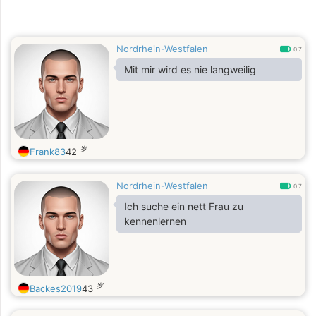
Nordrhein-Westfalen
0.7
Mit mir wird es nie langweilig
岁
Frank83
42
Nordrhein-Westfalen
0.7
Ich suche ein nett Frau zu
kennenlernen
岁
Backes2019
43