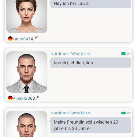
Hey ich bin Laura
岁
Laura04
24
Nordrhein-Westfalen
0.7
korrekt, ehrlich, lieb.
岁
Alpay123
63
Nordrhein-Westfalen
0.7
Meine Freundin soll zwischen 20
jahre bis 26 Jahre