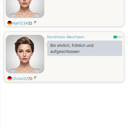
岁
Nati1234
32
Nordrhein-Westfalen
0.7
Bin ehrlich, fröhlich und
aufgeschlossen
岁
Christi22
70