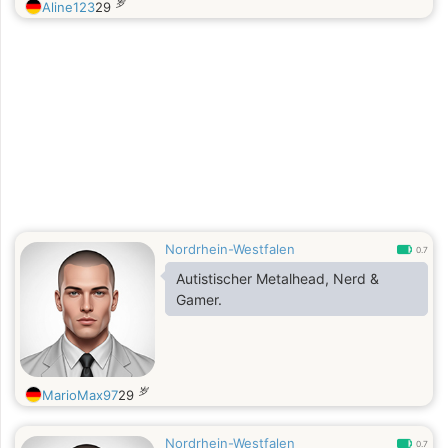
岁
Aline123
29
Nordrhein-Westfalen
0.7
Autistischer Metalhead, Nerd &
Gamer.
岁
MarioMax97
29
Nordrhein-Westfalen
0.7