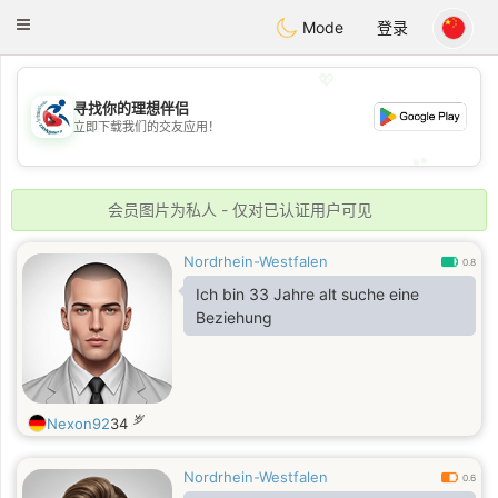
Handi Space
Toggle
Mode
登录
navigation
💖
寻找你的理想伴侣
💖
立即下载我们的交友应用！
💕
💕
会员图片为私人 - 仅对已认证用户可见
Nordrhein-Westfalen
0.8
Ich bin 33 Jahre alt suche eine
Beziehung
岁
Nexon92
34
Nordrhein-Westfalen
0.6