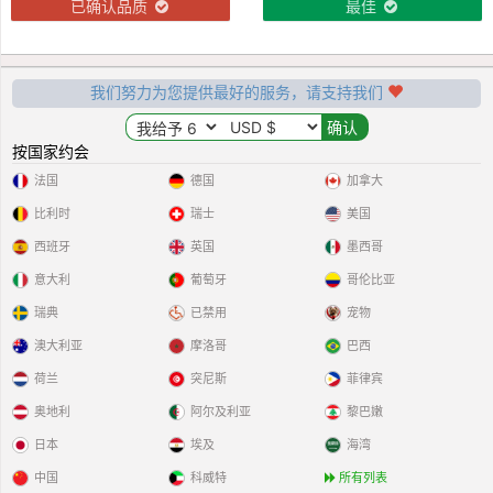
已确认品质
最佳
我们努力为您提供最好的服务，请支持我们
按国家约会
法国
德国
加拿大
比利时
瑞士
美国
西班牙
英国
墨西哥
意大利
葡萄牙
哥伦比亚
瑞典
已禁用
宠物
澳大利亚
摩洛哥
巴西
荷兰
突尼斯
菲律宾
奥地利
阿尔及利亚
黎巴嫩
日本
埃及
海湾
中国
科威特
所有列表