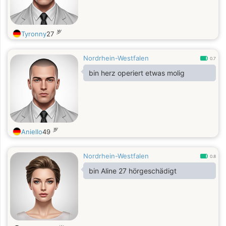
岁
Tyronny
27
Nordrhein-Westfalen
0.7
bin herz operiert etwas molig
岁
Aniello
49
Nordrhein-Westfalen
0.8
bin Aline 27 hörgeschädigt