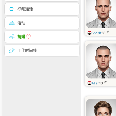
视频通话
活动
岁
Sherif
28
捐赠
工作时间线
岁
Aliar
43