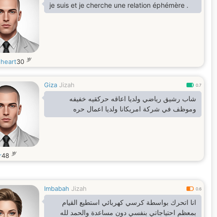
je suis et je cherche une relation éphémère .
岁
sheart
30
Giza
Jizah
0.7
شاب رشيق رياضي ولديا اعاقه حركقيه خفيفه
وموظف في شركة امريكانا ولديا اعمال حره
岁
r
48
Imbabah
Jizah
0.6
انا اتحرك بواسطة كرسي كهربائي استطيع القيام
بمعظم احتياجاتي بنفسي دون مساعدة والحمد لله