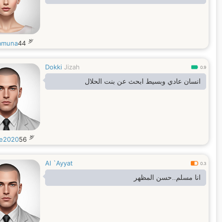
岁
amuna
44
Dokki
Jizah
0.9
انسان عادي وبسيط ابحث عن بنت الحلال
岁
de2020
56
Al `Ayyat
0.3
انا مسلم..حسن المظهر