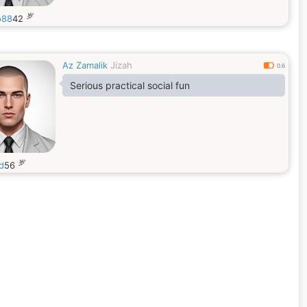
岁
o88
42
Az Zamalik
Jizah
0.6
Serious practical social fun
岁
d
56