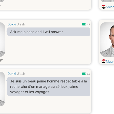
岁
Shic
Dokki
Jizah
0.7
Ask me please and I will answer
岁
Magi
Dokki
Jizah
0.8
Je suis un beau jeune homme respectable à la
recherche d'un mariage au sérieux j'aime
voyager et les voyages