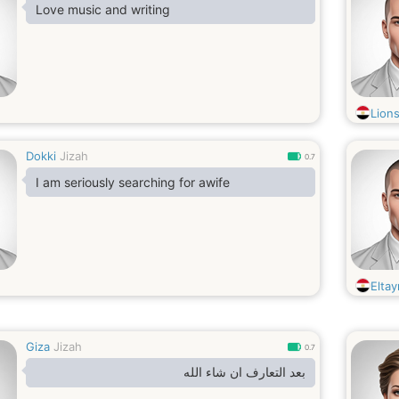
Love music and writing
Lion
Dokki
Jizah
0.7
I am seriously searching for awife
Eltay
Giza
Jizah
0.7
بعد التعارف ان شاء الله