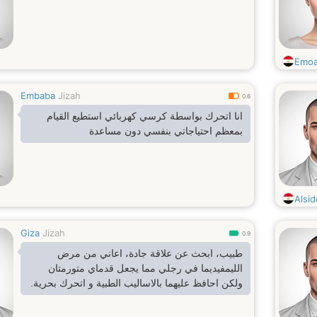
Emo
Embaba
Jizah
0.6
انا اتحرك بواسطة كرسي كهربائي استطيع القيام
بمعظم احتياجاتي بنفسي دون مساعدة
Alsi
Giza
Jizah
0.9
طبيب، ابحث عن علاقة جادة، اعاني من مرض
الليمفيديما في رجلي مما يجعل قدماي متورمتان
ولكن احافظ عليهما بالاساليب الطبية و اتحرك بحرية.