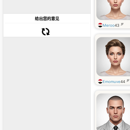
给出您的意见
岁
Meroo
43
岁
Emomuve
44