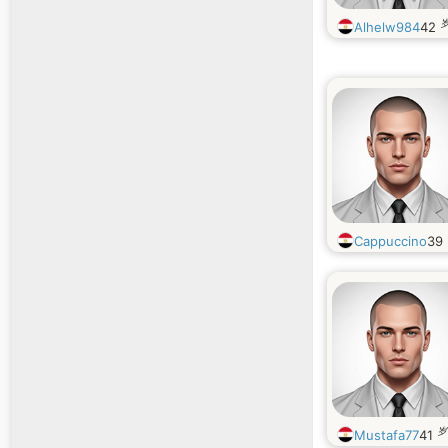
Alhelw984
42
Cappuccino
39
岁
Mustafa77
41