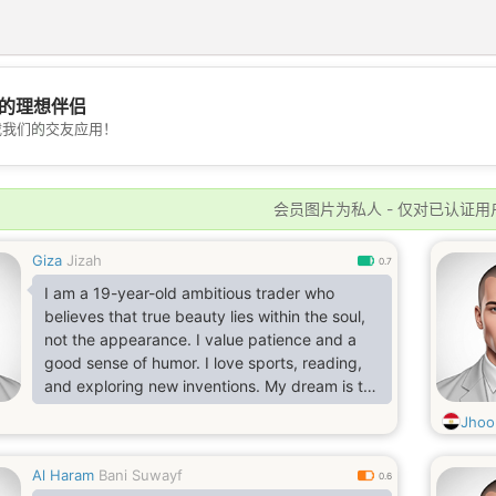
的理想伴侣
💖
载我们的交友应用！
💕
会员图片为私人 - 仅对已认证用
Giza
Jizah
0.7
I am a 19-year-old ambitious trader who
believes that true beauty lies within the soul,
not the appearance. I value patience and a
good sense of humor. I love sports, reading,
and exploring new inventions. My dream is to
grow my business and find a partner who is
Jhoo
smart and cheerful. I don’t care about
physical disabilities because I fall in love with
Al Haram
Bani Suwayf
the heart and mind.
0.6