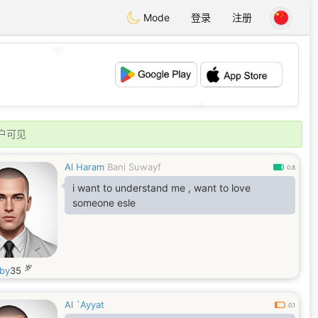
Mode
登录
注册
💖
💕
户可见
Al Haram
Bani Suwayf
0.8
i want to understand me , want to love
someone esle
岁
by
35
Al `Ayyat
0.1