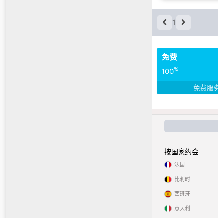
1
免费
%
100
免费服
按国家约会
法国
比利时
西班牙
意大利