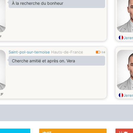
À la recherche du bonheur
岁
Jere
Saint-pol-sur-ternoise
Hauts-de-France
0.6
Cherche amitié et après on. Vera
岁
Jere