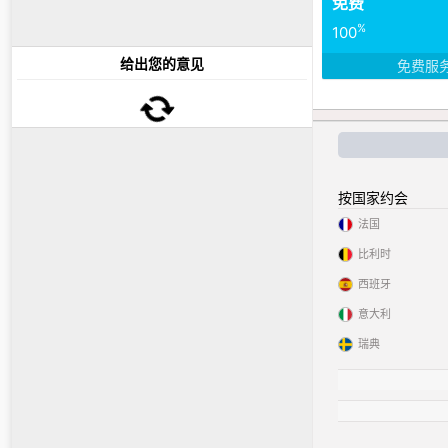
免费
%
100
给出您的意见
免费服
按国家约会
法国
比利时
西班牙
意大利
瑞典