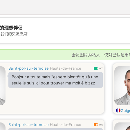
的理想伴侣
载我们的交友应用！
💖
💕
会员图片为私人 - 仅对已认证用
Saint-pol-sur-ternoise
Hauts-de-France
0.7
Bonjour a toute mais j'espère bientôt qu'à une
seule je suis ici pour trouver ma moitié bizzz
Guig
Saint-pol-sur-ternoise
Hauts-de-France
0.6