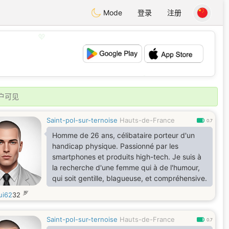
Mode
登录
注册
💖
💕
户可见
Saint-pol-sur-ternoise
Hauts-de-France
0.7
Homme de 26 ans, célibataire porteur d'un
handicap physique. Passionné par les
smartphones et produits high-tech. Je suis à
la recherche d'une femme qui à de l'humour,
qui soit gentille, blagueuse, et compréhensive.
岁
ui62
32
Saint-pol-sur-ternoise
Hauts-de-France
0.7