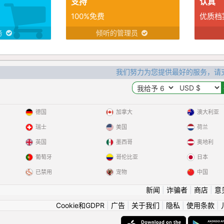
支持
认真
100%免费
优质档
务
倾听的管理员
我们努力为您提供最好的服务，请
德国
加拿大
澳大利亚
瑞士
美国
荷兰
英国
墨西哥
奥地利
葡萄牙
哥伦比亚
日本
已禁用
宠物
中国
新闻
|
诈骗者
|
商店
|
意
Cookie和GDPR
|
广告
|
关于我们
|
隐私
|
使用条款
|