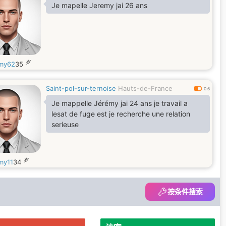
Je mapelle Jeremy jai 26 ans
岁
my62
35
Saint-pol-sur-ternoise
Hauts-de-France
0.6
Je mappelle Jérémy jai 24 ans je travail a
lesat de fuge est je recherche une relation
serieuse
岁
my11
34
按条件搜索