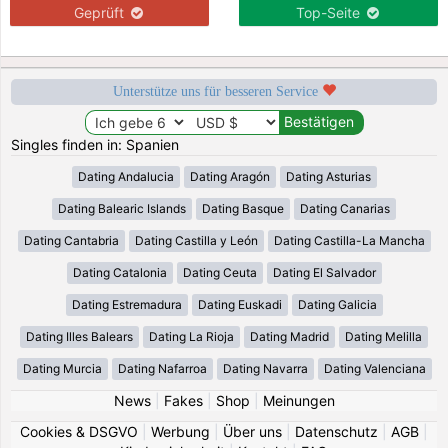
Geprüft
Top-Seite
Unterstütze uns für besseren Service
Singles finden in: Spanien
Dating Andalucia
Dating Aragón
Dating Asturias
Dating Balearic Islands
Dating Basque
Dating Canarias
Dating Cantabria
Dating Castilla y León
Dating Castilla-La Mancha
Dating Catalonia
Dating Ceuta
Dating El Salvador
Dating Estremadura
Dating Euskadi
Dating Galicia
Dating Illes Balears
Dating La Rioja
Dating Madrid
Dating Melilla
Dating Murcia
Dating Nafarroa
Dating Navarra
Dating Valenciana
News
|
Fakes
|
Shop
|
Meinungen
Cookies & DSGVO
|
Werbung
|
Über uns
|
Datenschutz
|
AGB
|