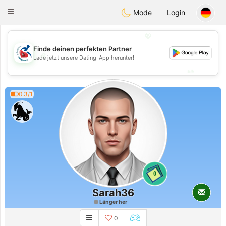
Handi Space
Toggle
Mode
Login
navigation
💖
Finde deinen perfekten Partner
💖
Lade jetzt unsere Dating-App herunter!
💕
💕
0.3/1
0
Sarah36
Länger her
0