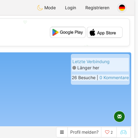
Mode
Login
Registrieren
💖
💕
Letzte Verbindung
Länger her
26 Besuche |
0 Kommentare
Profil melden?
2