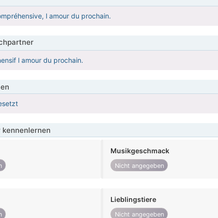
préhensive, l amour du prochain.
hpartner
nsif l amour du prochain.
ien
esetzt
 kennenlernen
Musikgeschmack
n
Nicht angegeben
Lieblingstiere
n
Nicht angegeben