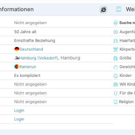
informationen
Wei
Nicht angegeben
Suche 
50 Jahre alt
Augenf
Ernsthafte Beziehung
Haarfar
Deutschland
Körperb
Hamburg
Hamburg (Volksdorf)
,
Größe
Kamerun
Gewich
Es kompliziert
Kinder
Nicht angegeben
Will Kin
Nicht angegeben
Für die
Nicht angegeben
Religion
Login
Login