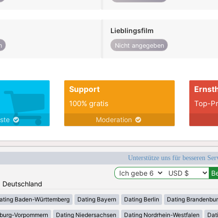
Lieblingsfilm
n
Nicht angegeben
Support
Ernsth
100% gratis
Top-Pr
nste
Moderation
Unterstütze uns für besseren Se
n: Deutschland
ating Baden-Württemberg
Dating Bayern
Dating Berlin
Dating Brandenbu
nburg-Vorpommern
Dating Niedersachsen
Dating Nordrhein-Westfalen
Dat