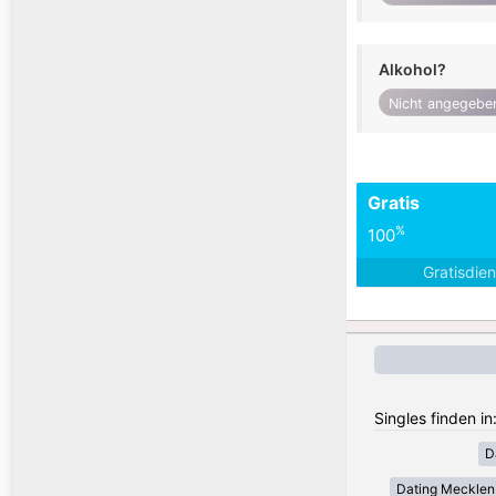
Alkohol?
Nicht angegebe
Gratis
%
100
Gratisdie
Singles finden i
D
Dating Meckle