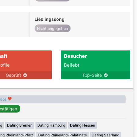
Lieblingssong
Nicht angegeben
aft
Besucher
ofile
Beliebt
Geprüft
Top-Seite
rvice
rg
Dating Bremen
Dating Hamburg
Dating Hessen
ing Rheinland-Pfalz
Dating Rhineland-Palatinate
Dating Saarland