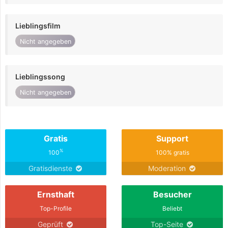
Lieblingsfilm
Nicht angegeben
Lieblingssong
Nicht angegeben
Gratis
Support
%
100
100% gratis
Gratisdienste
Moderation
Ernsthaft
Besucher
Top-Profile
Beliebt
Geprüft
Top-Seite