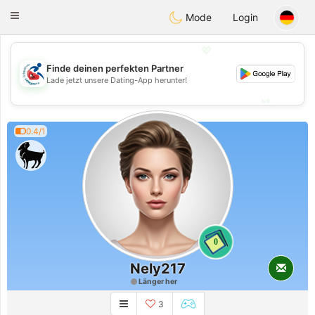
Handi Space
Toggle
Mode
Login
navigation
💖
Finde deinen perfekten Partner
💖
Lade jetzt unsere Dating-App herunter!
💕
💕
0.4/1
0
Nely217
Länger her
3