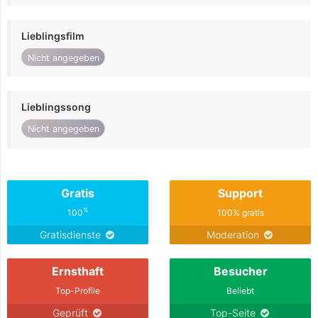
Lieblingsfilm
Nicht angegeben
Lieblingssong
Nicht angegeben
Gratis
Support
%
100
100% gratis
Gratisdienste
Moderation
Ernsthaft
Besucher
Top-Profile
Beliebt
Geprüft
Top-Seite