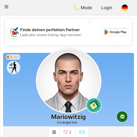
Handi Space
Toggle
Mode
Login
navigation
💖
Finde deinen perfekten Partner
💖
Lade jetzt unsere Dating-App herunter!
💕
💕
0.6/1
0
Mariowitzig
Länger her
2