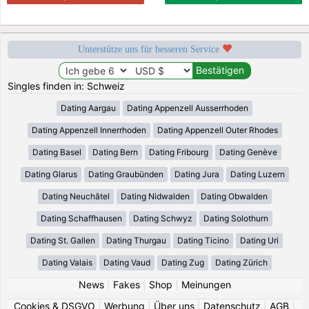
Unterstütze uns für besseren Service
Singles finden in: Schweiz
Dating Aargau
Dating Appenzell Ausserrhoden
Dating Appenzell Innerrhoden
Dating Appenzell Outer Rhodes
Dating Basel
Dating Bern
Dating Fribourg
Dating Genève
Dating Glarus
Dating Graubünden
Dating Jura
Dating Luzern
Dating Neuchâtel
Dating Nidwalden
Dating Obwalden
Dating Schaffhausen
Dating Schwyz
Dating Solothurn
Dating St. Gallen
Dating Thurgau
Dating Ticino
Dating Uri
Dating Valais
Dating Vaud
Dating Zug
Dating Zürich
News
|
Fakes
|
Shop
|
Meinungen
Cookies & DSGVO
|
Werbung
|
Über uns
|
Datenschutz
|
AGB
|