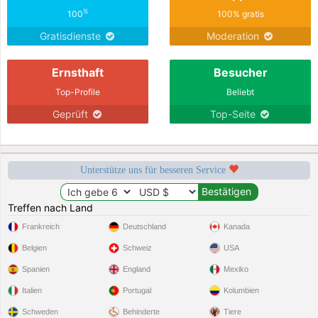
%
100
100% gratis
Gratisdienste
Moderation
Ernsthaft
Besucher
Top-Profile
Beliebt
Geprüft
Top-Seite
Unterstütze uns für besseren Service
Treffen nach Land
Frankreich
Deutschland
Kanada
Belgien
Schweiz
USA
Spanien
England
Mexiko
Italien
Portugal
Kolumbien
Schweden
Behinderte
Tiere