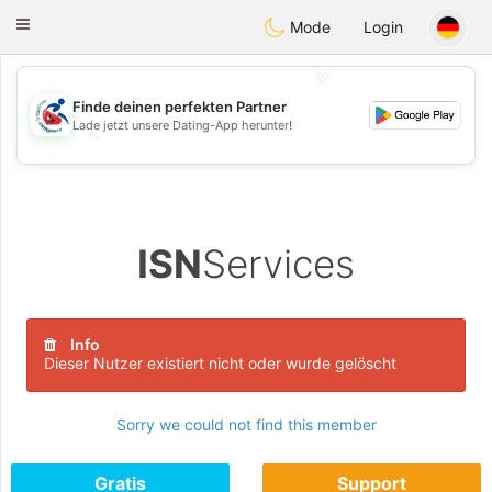
Handi Space
Toggle
Mode
Login
navigation
💖
Finde deinen perfekten Partner
Lade jetzt unsere Dating-App herunter!
💖
💕
💕
ISN
Services
Info
Dieser Nutzer existiert nicht oder wurde gelöscht
Sorry we could not find this member
Gratis
Support