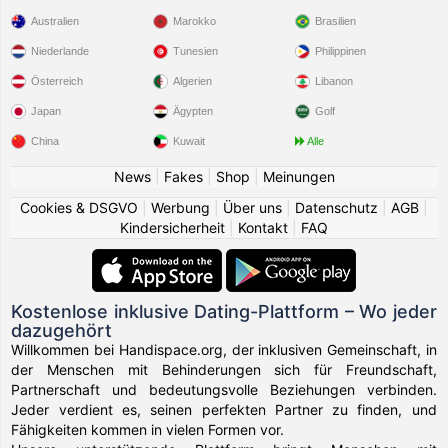
Australien
Marokko
Brasilien
Niederlande
Tunesien
Philippinen
Österreich
Algerien
Libanon
Japan
Ägypten
Golf
China
Kuwait
Alle
News
|
Fakes
|
Shop
|
Meinungen
Cookies & DSGVO
|
Werbung
|
Über uns
|
Datenschutz
|
AGB
|
Kindersicherheit
|
Kontakt
|
FAQ
Kostenlose inklusive Dating-Plattform – Wo jeder
dazugehört
Willkommen bei Handispace.org, der inklusiven Gemeinschaft, in
der Menschen mit Behinderungen sich für Freundschaft,
Partnerschaft und bedeutungsvolle Beziehungen verbinden.
Jeder verdient es, seinen perfekten Partner zu finden, und
Fähigkeiten kommen in vielen Formen vor.