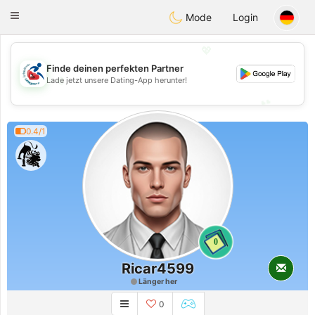
Handi Space
Toggle
Mode
Login
navigation
💖
Finde deinen perfekten Partner
💖
Lade jetzt unsere Dating-App herunter!
💕
💕
0.4/1
0
Ricar4599
Länger her
0