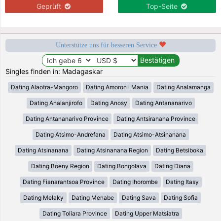
Geprüft
Top-Seite
Unterstütze uns für besseren Service
Singles finden in: Madagaskar
Dating Alaotra-Mangoro
Dating Amoron i Mania
Dating Analamanga
Dating Analanjirofo
Dating Anosy
Dating Antananarivo
Dating Antananarivo Province
Dating Antsiranana Province
Dating Atsimo-Andrefana
Dating Atsimo-Atsinanana
Dating Atsinanana
Dating Atsinanana Region
Dating Betsiboka
Dating Boeny Region
Dating Bongolava
Dating Diana
Dating Fianarantsoa Province
Dating Ihorombe
Dating Itasy
Dating Melaky
Dating Menabe
Dating Sava
Dating Sofia
Dating Toliara Province
Dating Upper Matsiatra