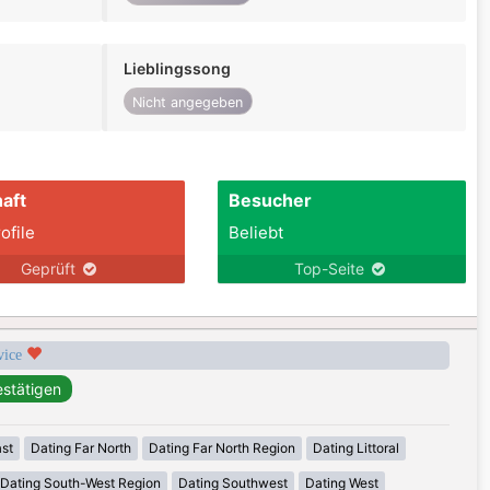
Lieblingssong
Nicht angegeben
aft
Besucher
ofile
Beliebt
Geprüft
Top-Seite
rvice
ast
Dating Far North
Dating Far North Region
Dating Littoral
Dating South-West Region
Dating Southwest
Dating West