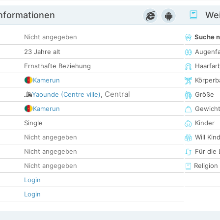
informationen
Wei
Nicht angegeben
Suche 
23 Jahre alt
Augenf
Ernsthafte Beziehung
Haarfar
Kamerun
Körperb
Central
Yaounde (Centre ville)
,
Größe
Kamerun
Gewich
Single
Kinder
Nicht angegeben
Will Kin
Nicht angegeben
Für die
Nicht angegeben
Religion
Login
Login