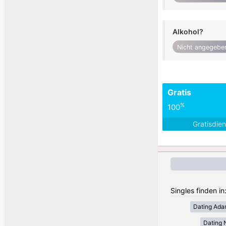
Alkohol?
Nicht angegebe
Gratis
%
100
Gratisdie
Singles finden i
Dating Ada
Dating 