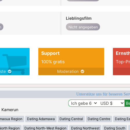
Lieblingsfilm
n
Nicht angegeben
Support
Ernsth
100% gratis
Top-Pr
nste
Moderation
Unterstütze uns für besseren Se
n: Kamerun
maoua Region
Dating Adamawa
Dating Central
Dating Centre
Dating E
North Region
Dating North-West Region
Dating Northwest
Dating South