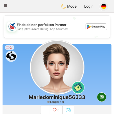
Handi Space
Toggle
Mode
Login
navigation
💖
Finde deinen perfekten Partner
💖
Lade jetzt unsere Dating-App herunter!
💕
💕
0/1
0
Mariedominique56333
Länger her
0