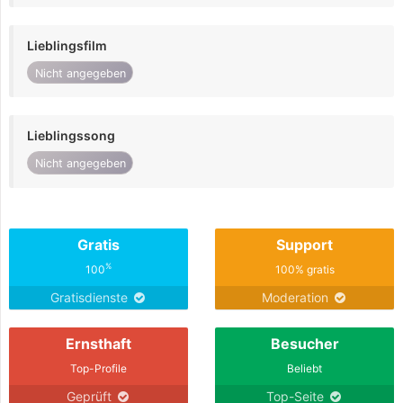
Lieblingsfilm
Nicht angegeben
Lieblingssong
Nicht angegeben
Gratis
Support
%
100
100% gratis
Gratisdienste
Moderation
Ernsthaft
Besucher
Top-Profile
Beliebt
Geprüft
Top-Seite