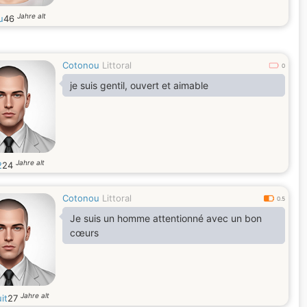
Jahre alt
u
46
Cotonou
Littoral
0
je suis gentil, ouvert et aimable
Jahre alt
2
24
Cotonou
Littoral
0.5
Je suis un homme attentionné avec un bon
cœurs
Jahre alt
it
27