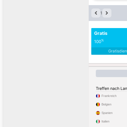
1
Gratis
%
100
Gratisdie
Treffen nach La
Frankreich
Belgien
Spanien
Italien