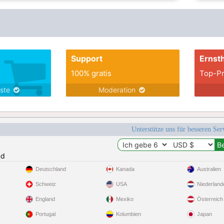
Support
Ernsth
100% gratis
Top-Pr
nste
Moderation
Unterstütze uns für besseren Se
nd
Deutschland
Kanada
Australien
Schweiz
USA
Niederland
England
Mexiko
Österreich
Portugal
Kolumbien
Japan