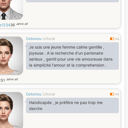
Jahre alt
e1234
36
Cotonou
Littoral
0.4
Je suis une jeune femme calme gentille ,
joyeuse . A la recherche d'un partenaire
serieux , gentil pour une vie amoureuse dans
la simplicité l'amour et la comprehension .
Jahre alt
2
51
Cotonou
Littoral
0.5
Handicapée , je préfère ne pas trop me
decrire