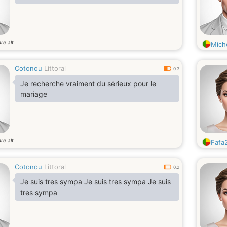
re alt
Mich
Cotonou
Littoral
0.3
Je recherche vraiment du sérieux pour le
mariage
re alt
Fafa
Cotonou
Littoral
0.2
Je suis tres sympa Je suis tres sympa Je suis
tres sympa