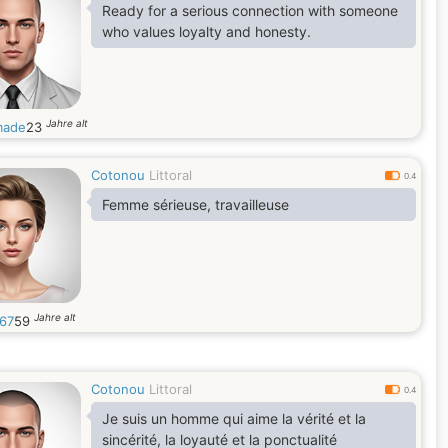
Ready for a serious connection with someone
who values loyalty and honesty.
Jahre alt
made
23
Cotonou
Littoral
0.4
Femme sérieuse, travailleuse
Jahre alt
67
59
Cotonou
Littoral
0.4
Je suis un homme qui aime la vérité et la
sincérité, la loyauté et la ponctualité