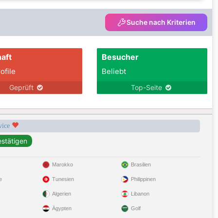
Suche nach Kriterien
aft
Besucher
ofile
Beliebt
Geprüft
Top-Seite
rvice
Marokko
Brasilien
e
Tunesien
Philippinen
Algerien
Libanon
Ägypten
Golf