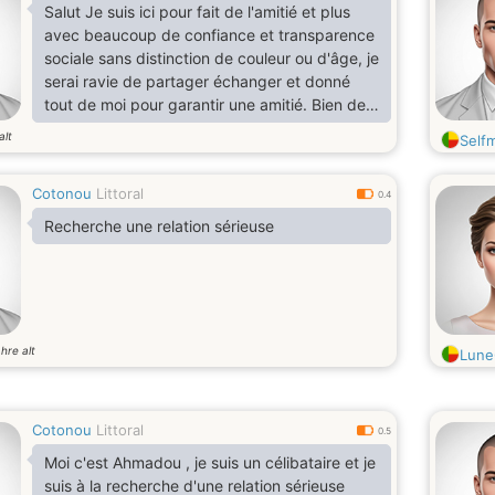
Salut Je suis ici pour fait de l'amitié et plus
avec beaucoup de confiance et transparence
sociale sans distinction de couleur ou d'âge, je
serai ravie de partager échanger et donné
tout de moi pour garantir une amitié. Bien de
choses à vous bisous
alt
Self
Cotonou
Littoral
0.4
Recherche une relation sérieuse
hre alt
Lune
Cotonou
Littoral
0.5
Moi c'est Ahmadou , je suis un célibataire et je
suis à la recherche d'une relation sérieuse