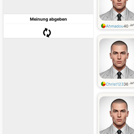
Meinung abgeben
Jah
Ahmadou
40
Jah
Christ123
36