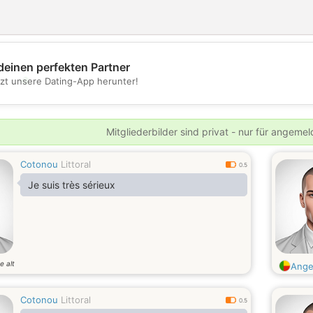
deinen perfekten Partner
💖
tzt unsere Dating-App herunter!
💕
Mitgliederbilder sind privat - nur für angeme
Cotonou
Littoral
0.5
Je suis très sérieux
e alt
Ang
Cotonou
Littoral
0.5