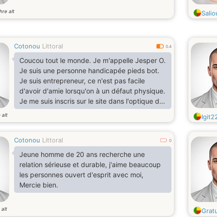
hre alt
Salio
Cotonou
Littoral
0.4
Coucou tout le monde. Je m'appelle Jesper O.
Je suis une personne handicapée pieds bot.
Je suis entrepreneur, ce n'est pas facile
d'avoir d'amie lorsqu'on à un défaut physique.
Je me suis inscris sur le site dans l'optique de
me faire d'amie. Je cherche une une
 alt
Igit2
partenaire qui a juste le strict minimum en
matière de bonne manière. Merci
Cotonou
Littoral
0
Jeune homme de 20 ans recherche une
relation sérieuse et durable, j'aime beaucoup
les personnes ouvert d'esprit avec moi,
Mercie bien.
 alt
Gratu