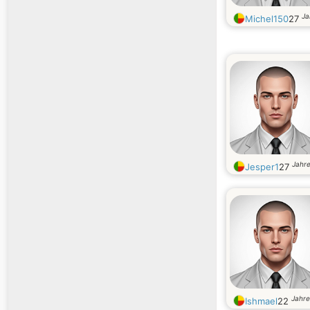
Ja
Michel150
27
Jahre
Jesper1
27
Jahre
Ishmael
22