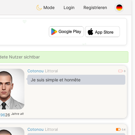
Mode
Login
Registrieren
💖
💕
ldete Nutzer sichtbar
Cotonou
Littoral
0
Je suis simple et honnête
Jahre alt
e96
26
Cotonou
Littoral
0.4