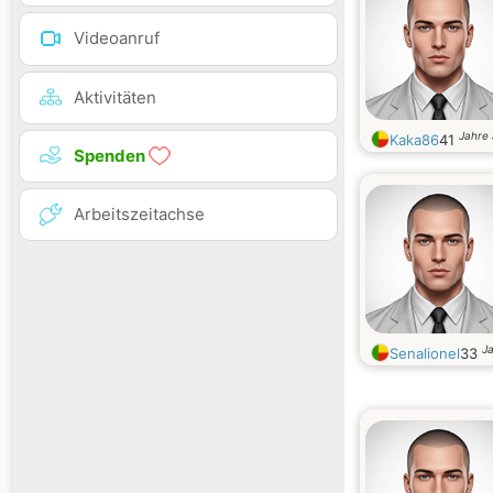
Videoanruf
Aktivitäten
Jahre 
Kaka86
41
Spenden
Arbeitszeitachse
Ja
Senalionel
33