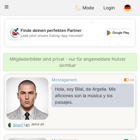
Handi Space
Toggle
Mode
Login
navigation
💖
Finde deinen perfekten Partner
💖
Lade jetzt unsere Dating-App herunter!
💕
💕
Mitgliederbilder sind privat - nur für angemeldete Nutzer
sichtbar
Mostaganem
0.6
Hola, soy Bilal, de Argelia. Mis
aficiones son la música y los
paisajes.
Jahre alt
Bilal27
41