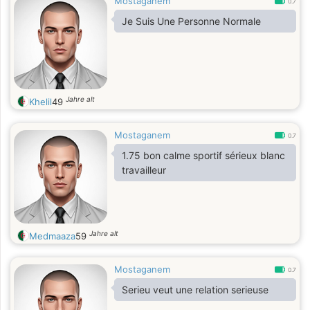
Mostaganem
0.7
Je Suis Une Personne Normale
Jahre alt
Khelil
49
Mostaganem
0.7
1.75 bon calme sportif sérieux blanc
travailleur
Jahre alt
Medmaaza
59
Mostaganem
0.7
Serieu veut une relation serieuse