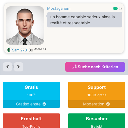
Mostaganem
0.8
un homme capable.serieux.aime la
realité et respectable
Jahre alt
Sami2731
39
1
Suche nach Kriterien
Gratis
Support
%
100
100% gratis
Gratisdienste
Moderation
Ernsthaft
Besucher
Top-Profile
Beliebt