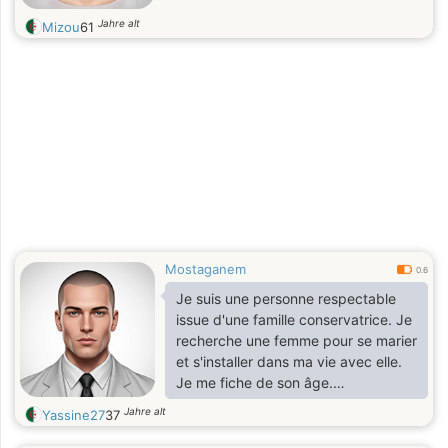
Jahre alt
Mizou
61
Mostaganem
0.6
Je suis une personne respectable
issue d'une famille conservatrice. Je
recherche une femme pour se marier
et s'installer dans ma vie avec elle.
Je me fiche de son âge.
Franchement, elle comprend,
Jahre alt
Yassine27
37
respecte, apprécie et prend soin.
C'est la meilleure chose que j'ai. Je