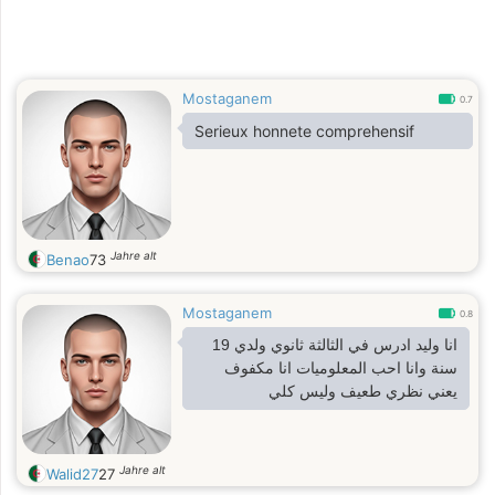
Mostaganem
0.7
Serieux honnete comprehensif
Jahre alt
Benao
73
Mostaganem
0.8
انا وليد ادرس في الثالثة ثانوي ولدي 19
سنة وانا احب المعلوميات انا مكفوف
يعني نظري طعيف وليس كلي
Jahre alt
Walid27
27