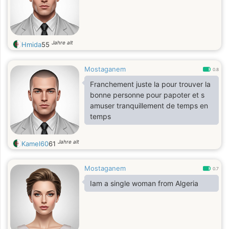
Jahre alt
Hmida
55
Mostaganem
0.8
Franchement juste la pour trouver la
bonne personne pour papoter et s
amuser tranquillement de temps en
temps
Jahre alt
Kamel60
61
Mostaganem
0.7
Iam a single woman from Algeria