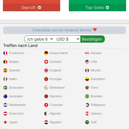
Geprüft
Top-Seite
Unterstütze uns für besseren Service
Treffen nach Land
Frankreich
Deutschland
Kanada
Belgien
Schweiz
USA
Spanien
England
Mexiko
Italien
Portugal
Kolumbien
Schweden
Behinderte
Tiere
Australien
Marokko
Brasilien
Niederlande
Tunesien
Philippinen
Österreich
Algerien
Libanon
Japan
Ägypten
Golf