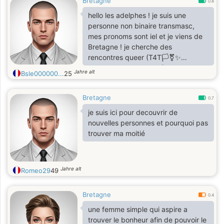
Bretagne
0.8
hello les adelphes ! je suis une
personne non binaire transmasc,
mes pronoms sont iel et je viens de
Bretagne ! je cherche des
rencontres queer (T4T🏳️‍⚧️✨️
privilégié hehe)antifa 🥀neuroa bpd
Jahre alt
Bsle000000...
25
❤️‍🩹
Bretagne
0.7
je suis ici pour decouvrir de
nouvelles personnes et pourquoi pas
trouver ma moitié
Jahre alt
Romeo29
49
Bretagne
0.4
une femme simple qui aspire a
trouver le bonheur afin de pouvoir le