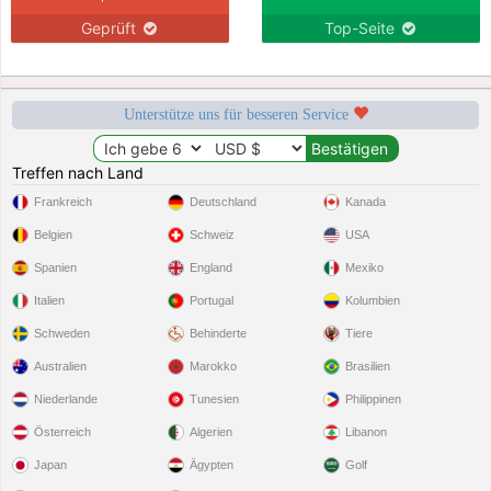
Geprüft
Top-Seite
Unterstütze uns für besseren Service
Treffen nach Land
Frankreich
Deutschland
Kanada
Belgien
Schweiz
USA
Spanien
England
Mexiko
Italien
Portugal
Kolumbien
Schweden
Behinderte
Tiere
Australien
Marokko
Brasilien
Niederlande
Tunesien
Philippinen
Österreich
Algerien
Libanon
Japan
Ägypten
Golf