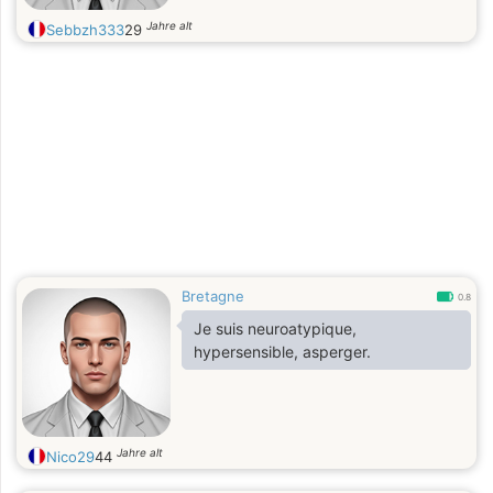
Jahre alt
Sebbzh333
29
Bretagne
0.8
Je suis neuroatypique,
hypersensible, asperger.
Jahre alt
Nico29
44