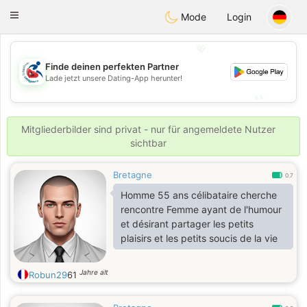
Handi Space
Toggle
Mode
Login
navigation
💖
Finde deinen perfekten Partner
💖
Lade jetzt unsere Dating-App herunter!
💕
💕
Mitgliederbilder sind privat - nur für angemeldete Nutzer
sichtbar
Bretagne
0.7
Homme 55 ans célibataire cherche
rencontre Femme ayant de l'humour
et désirant partager les petits
plaisirs et les petits soucis de la vie
Jahre alt
Robun29
61