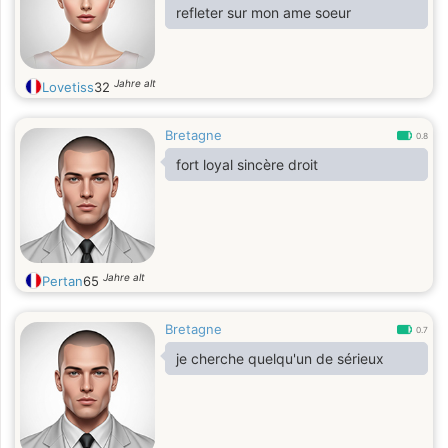
refleter sur mon ame soeur
Jahre alt
Lovetiss
32
Bretagne
0.8
fort loyal sincère droit
Jahre alt
Pertan
65
Bretagne
0.7
je cherche quelqu'un de sérieux