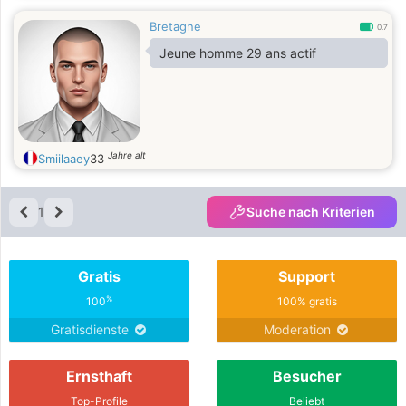
Bretagne
0.7
Jeune homme 29 ans actif
Jahre alt
Smiilaaey
33
1
Suche nach Kriterien
Gratis
Support
%
100
100% gratis
Gratisdienste
Moderation
Ernsthaft
Besucher
Top-Profile
Beliebt