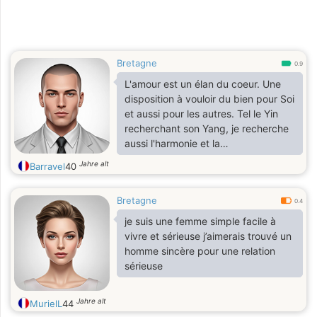
Bretagne
0.9
L'amour est un élan du coeur. Une
disposition à vouloir du bien pour Soi
et aussi pour les autres. Tel le Yin
recherchant son Yang, je recherche
aussi l'harmonie et la
complémentarité
Jahre alt
Barravel
40
Bretagne
0.4
je suis une femme simple facile à
vivre et sérieuse j’aimerais trouvé un
homme sincère pour une relation
sérieuse
Jahre alt
MurielL
44