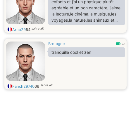
enfants et j'ai un physique plutôt
agréable et un bon caractère, j'aime
la lecture,le cinéma,la musique,les
voyages,la nature,les animaux,et
j'aime découvrir et apprendre de
Jahre alt
Arno29
54
nouvelles choses
Bretagne
0.7
tranquille cool et zen
Jahre alt
Fanch29740
66