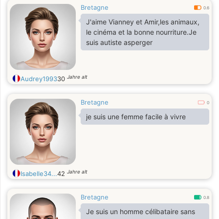
Bretagne
0.6
J'aime Vianney et Amir,les animaux,
le cinéma et la bonne nourriture.Je
suis autiste asperger
Jahre alt
Audrey1993
30
Bretagne
0
je suis une femme facile à vivre
Jahre alt
Isabelle34...
42
Bretagne
0.8
Je suis un homme célibataire sans