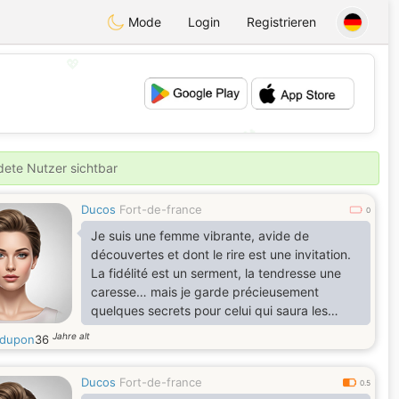
Mode
Login
Registrieren
💖
💕
ldete Nutzer sichtbar
Ducos
Fort-de-france
0
Je suis une femme vibrante, avide de
découvertes et dont le rire est une invitation.
La fidélité est un serment, la tendresse une
caresse… mais je garde précieusement
quelques secrets pour celui qui saura les
dérober à mon cœur.
Jahre alt
dupon
36
Ducos
Fort-de-france
0.5