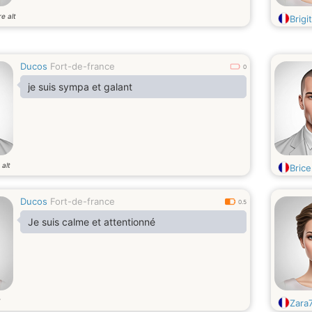
e alt
Brigi
Ducos
Fort-de-france
0
je suis sympa et galant
 alt
Bric
Ducos
Fort-de-france
0.5
Je suis calme et attentionné
t
Zara