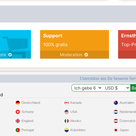
Support
Ernsth
100% gratis
Top-Pr
nste
Moderation
Unterstütze uns für besseren Se
nd
Deutschland
Kanada
Australien
Schweiz
USA
Niederland
England
Mexiko
Österreich
Portugal
Kolumbien
Japan