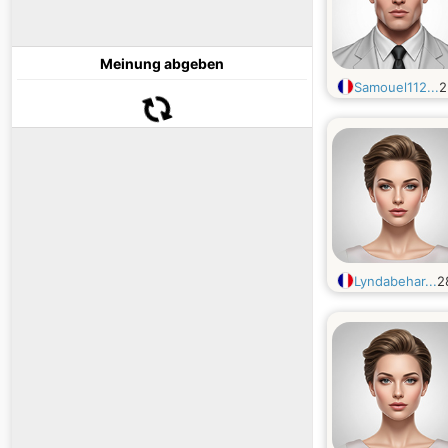
Meinung abgeben
Samouel112...
Lyndabehar...
2