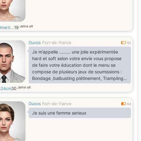
Jahre alt
marti...
19
Ducos
Fort-de-france
0.2
Je m’appelle ……… une jolie expérimentée
hard et soft selon votre envie vous propose
de faire votre éducation dont le menu se
compose de plusieurs jeux de soumissions :
Bondage ,balbusting piétinement, Trampling
,Champagne et caviar, Sodomie Lévrettes 69
Jahre alt
e24cm
30
Fessée Humiliations verbales Châtiment
corporel Punition Travail des Seins,des
Ducos
Fort-de-france
testicules Gode Ceinture dilatation anal et fist
0.3
bougie Crachat Gifles féminisation fétichisme
Je suis une femme serieux
des pieds . TG: Maxe_KP