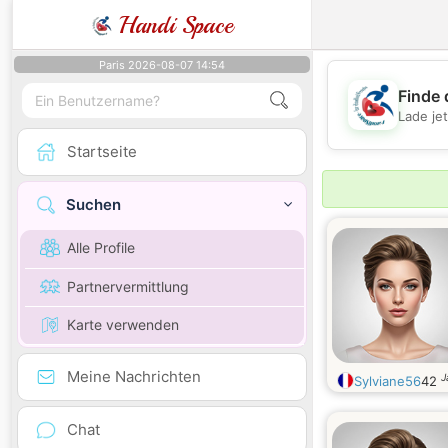
Handi Space
Paris 2026-08-07 14:54
Finde 
Lade je
Startseite
Suchen
Alle Profile
Partnervermittlung
Karte verwenden
Meine Nachrichten
J
Sylviane56
42
Chat