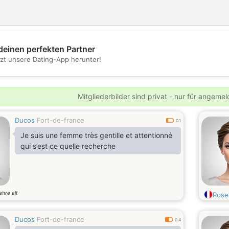
deinen perfekten Partner
💖
tzt unsere Dating-App herunter!
💕
Mitgliederbilder sind privat - nur für angeme
Ducos
Fort-de-france
0.1
Je suis une femme très gentille et attentionné
qui s’est ce quelle recherche
ahre alt
Rose
Ducos
Fort-de-france
0.4