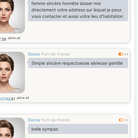
femme sincère honnête laisser moi
directement votre address sur lequel je peux
vous contacter et aussi votre lieu d'habitation
Jahre alt
2
38
Ducos
Fort-de-france
0.4
Simple sincère respectueuse sérieuse gentille
Jahre alt
et0748
41
Ducos
Fort-de-france
0.1
belle sympas