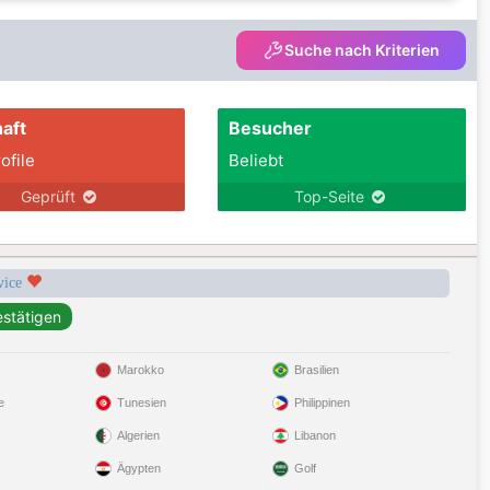
Suche nach Kriterien
aft
Besucher
ofile
Beliebt
Geprüft
Top-Seite
rvice
Marokko
Brasilien
e
Tunesien
Philippinen
Algerien
Libanon
Ägypten
Golf