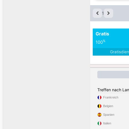
1
Gratis
%
100
Gratisdie
Treffen nach La
Frankreich
Belgien
Spanien
Italien