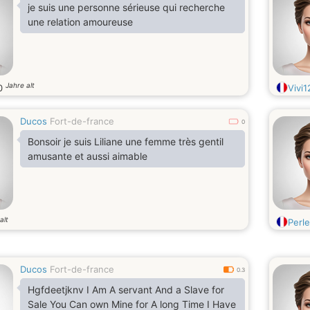
je suis une personne sérieuse qui recherche
une relation amoureuse
Jahre alt
0
Vivi1
Ducos
Fort-de-france
0
Bonsoir je suis Liliane une femme très gentil
amusante et aussi aimable
alt
Perl
Ducos
Fort-de-france
0.3
Hgfdeetjknv I Am A servant And a Slave for
Sale You Can own Mine for A long Time I Have