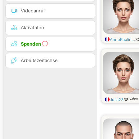
Videoanruf
Aktivitäten
AnnePaulin...
3
Spenden
Arbeitszeitachse
Jahre 
Julia23
38