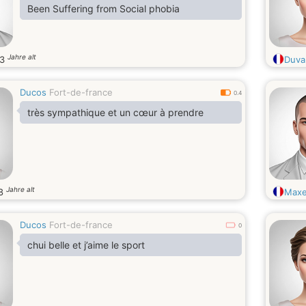
Been Suffering from Social phobia
Jahre alt
23
Duval
Ducos
Fort-de-france
0.4
très sympathique et un cœur à prendre
Jahre alt
8
Max
Ducos
Fort-de-france
0
chui belle et j’aime le sport