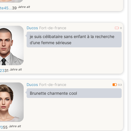
Jahre alt
tte45...
39
Ducos
Fort-de-france
0
je suis célibataire sans enfant à la recherche
d’une femme sérieuse
Jahre alt
e23
31
Ducos
Fort-de-france
0.3
Brunette charmente cool
Jahre alt
70
55