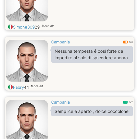
Jahre alt
Simone309
29
Campania
0.6
Nessuna tempesta é così forte da
impedire al sole di splendere ancora
Jahre alt
Fabry
44
Campania
0.7
Semplice e aperto , dolce coccolone