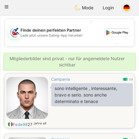
Handi Space
Toggle
Mode
Login
navigation
💖
Finde deinen perfekten Partner
💖
Lade jetzt unsere Dating-App herunter!
💕
💕
Mitgliederbilder sind privat - nur für angemeldete Nutzer
sichtbar
Campania
0.8
sono intelligente , interessante,
bravo e serio. sono anche
determinato e tenace
Jahre alt
Fede98
27