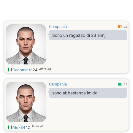
Campania
0.6
Sono un ragazzo di 23 annj
Jahre alt
Dadomatto
24
Campania
0.8
sono abbastanza imido
Jahre alt
Alex84
42