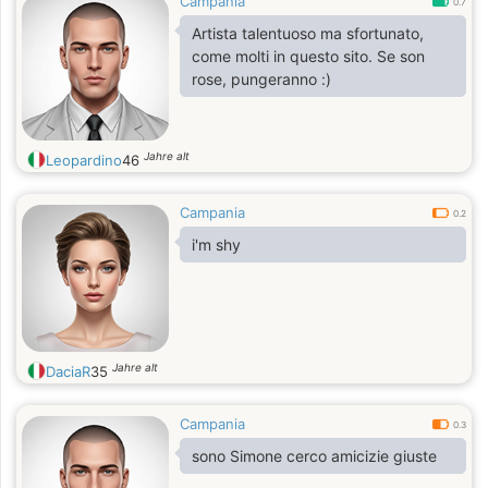
Campania
0.7
Artista talentuoso ma sfortunato,
come molti in questo sito. Se son
rose, pungeranno :)
Jahre alt
Leopardino
46
Campania
0.2
i'm shy
Jahre alt
DaciaR
35
Campania
0.3
sono Simone cerco amicizie giuste