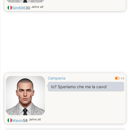
Jahre alt
Sim696
30
Campania
0.6
Io? Speriamo che me la cavo!
Jahre alt
Mavio
58