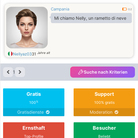
Campania
0.2
Mi chiamo Nelly, un rametto di neve
Jahre alt
Nellyaz03
31
1
Suche nach Kriterien
Gratis
Support
%
100
100% gratis
Gratisdienste
Moderation
Ernsthaft
Besucher
Top-Profile
Beliebt