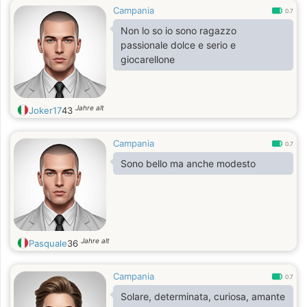
Campania
0.7
Non lo so io sono ragazzo
passionale dolce e serio e
giocarellone
Jahre alt
Joker17
43
Campania
0.7
Sono bello ma anche modesto
Jahre alt
Pasquale
36
Campania
0.7
Solare, determinata, curiosa, amante