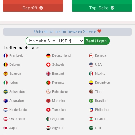
Geprüft
Top-Seite
Unterstütze uns für besseren Service
Treffen nach Land
Frankreich
Deutschland
Kanada
Belgien
Schweiz
USA
Spanien
England
Mexiko
Italien
Portugal
Kolumbien
Schweden
Behinderte
Tiere
Australien
Marokko
Brasilien
Niederlande
Tunesien
Philippinen
Österreich
Algerien
Libanon
Japan
Ägypten
Golf