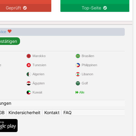
Geprüft
Top-Seite
rvice
Marokko
Brasilien
e
Tunesien
Philippinen
Algerien
Libanon
Ägypten
Golf
Kuwait
Alle
ungen
GB
|
Kindersicherheit
|
Kontakt
|
FAQ