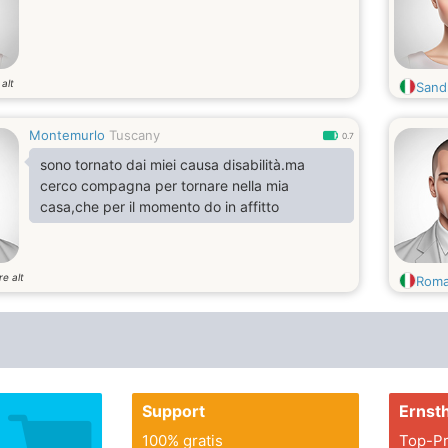
alt
Sand
Montemurlo
Tuscany
0.7
sono tornato dai miei causa disabilità.ma
cerco compagna per tornare nella mia
casa,che per il momento do in affitto
re alt
Roma
Support
Ernsth
100% gratis
Top-Pr