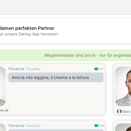
deinen perfekten Partner
💖
tzt unsere Dating-App herunter!
💕
Mitgliederbilder sind privat - nur für angeme
Florence
Tuscany
0.7
Amo la vita leggera, il cinema e la lettura
hre alt
Marc
Florence
Tuscany
0.8