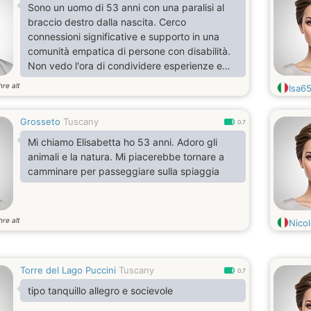
Sono un uomo di 53 anni con una paralisi al
braccio destro dalla nascita. Cerco
connessioni significative e supporto in una
comunità empatica di persone con disabilità.
Non vedo l'ora di condividere esperienze e
conversazioni stimolanti con voi.
hre alt
Isa6
Grosseto
Tuscany
0.7
Mi chiamo Elisabetta ho 53 anni. Adoro gli
animali e la natura. Mi piacerebbe tornare a
camminare per passeggiare sulla spiaggia
hre alt
Nico
Torre del Lago Puccini
Tuscany
0.7
tipo tanquillo allegro e socievole