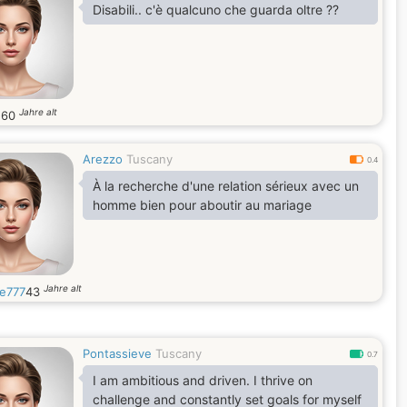
Disabili.. c'è qualcuno che guarda oltre ??
Jahre alt
5
60
Arezzo
Tuscany
0.4
À la recherche d'une relation sérieux avec un
homme bien pour aboutir au mariage
Jahre alt
le777
43
Pontassieve
Tuscany
0.7
I am ambitious and driven. I thrive on
challenge and constantly set goals for myself