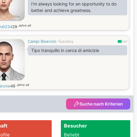
I'm always looking for an opportunity to do
better and achieve greatness.
Jahre alt
ra1234
29
Campi Bisenzio
Tuscany
0.7
Tipo tranquillo in cerca di amicizie
Jahre alt
irone
49
Suche nach Kriterien
aft
Besucher
ofile
Beliebt