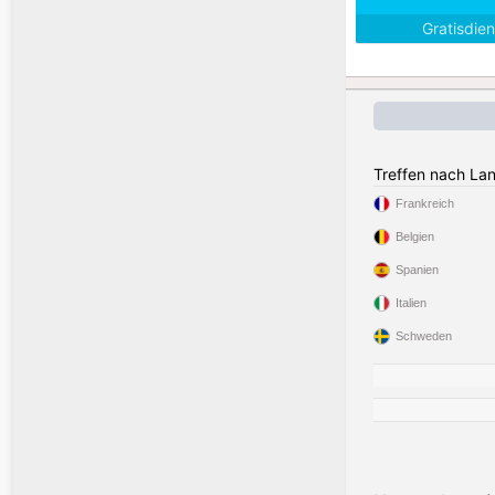
Gratisdie
Treffen nach La
Frankreich
Belgien
Spanien
Italien
Schweden