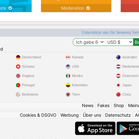
nste
Moderation
Unterstütze uns für besseren Se
nd
Deutschland
Kanada
Australien
Schweiz
USA
Niederland
England
Mexiko
Österreich
Portugal
Kolumbien
Japan
Behinderte
Tiere
China
News
|
Fakes
|
Shop
|
Mein
Cookies & DSGVO
|
Werbung
|
Über uns
|
Datenschutz
|
A