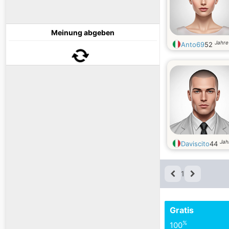
Meinung abgeben
Jahre 
Anto69
52
Jah
Daviscito
44
1
Gratis
%
100