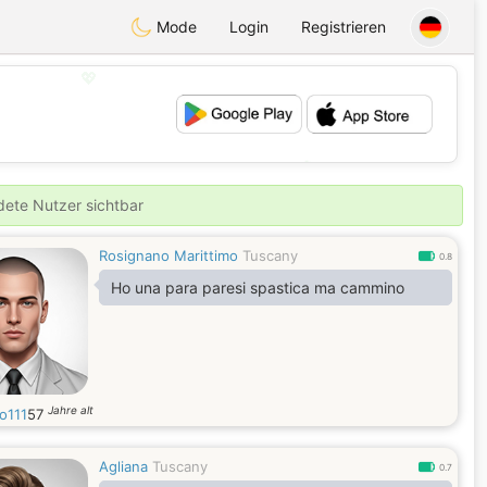
Mode
Login
Registrieren
💖
💕
ldete Nutzer sichtbar
Rosignano Marittimo
Tuscany
0.8
Ho una para paresi spastica ma cammino
Jahre alt
o111
57
Agliana
Tuscany
0.7