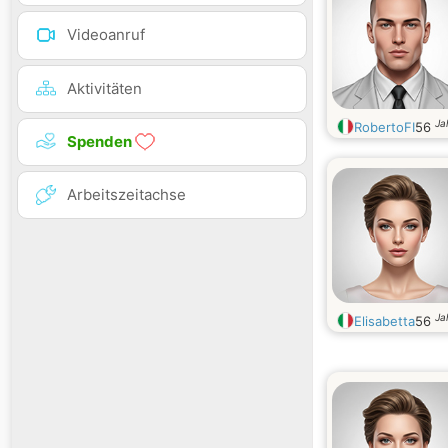
Videoanruf
Aktivitäten
Ja
RobertoFI
56
Spenden
Arbeitszeitachse
Ja
Elisabetta
56