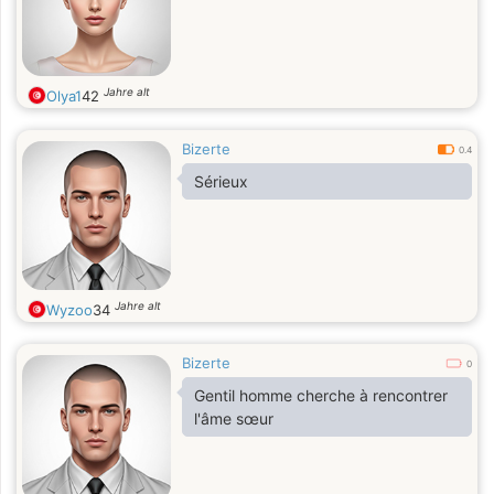
Jahre alt
Olya1
42
Bizerte
0.4
Sérieux
Jahre alt
Wyzoo
34
Bizerte
0
Gentil homme cherche à rencontrer
l'âme sœur