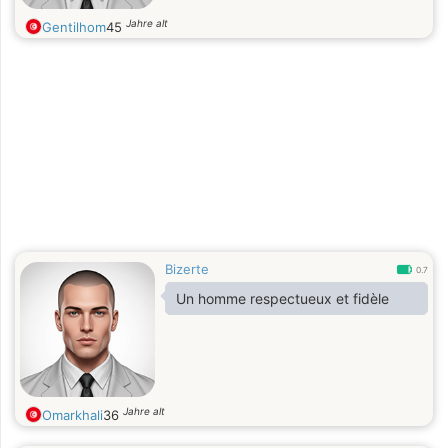
Jahre alt
Gentilhom
45
Bizerte
0.7
Un homme respectueux et fidèle
Jahre alt
Omarkhali
36