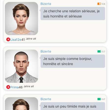
Bizerte
0.6
Je cherche une relation sérieuse, je
suis honnête et sérieuse
Jahre alt
Lisa12e
41
Bizerte
0.7
Je suis simple comme bonjour,
honnête et sincère
Jahre alt
Prima
46
Bizerte
0.7
Je suis un peu timide mais je suis