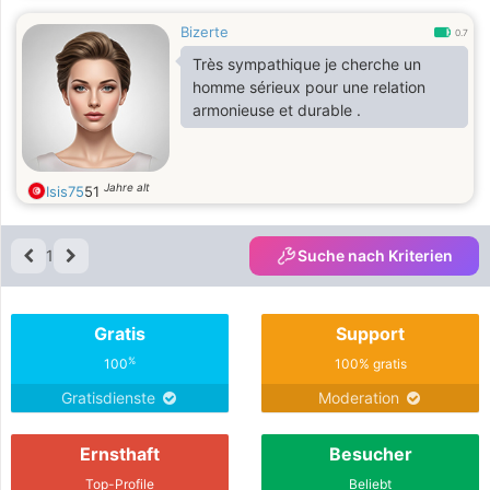
Bizerte
0.7
Très sympathique je cherche un
homme sérieux pour une relation
armonieuse et durable .
Jahre alt
Isis75
51
1
Suche nach Kriterien
Gratis
Support
%
100
100% gratis
Gratisdienste
Moderation
Ernsthaft
Besucher
Top-Profile
Beliebt