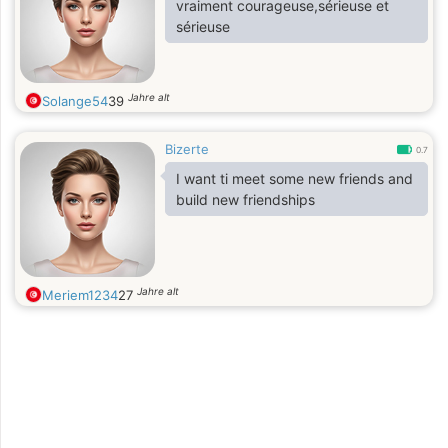
vraiment courageuse,sérieuse et
sérieuse
Jahre alt
Solange54
39
Bizerte
0.7
I want ti meet some new friends and
build new friendships
Jahre alt
Meriem1234
27