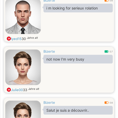
Bizerte
0.6
i m looking for serieux rolation
Jahre alt
Iyed15
30
Bizerte
0.7
not now I'm very busy
Jahre alt
Julie00
33
Bizerte
0.6
Salut je suis a découvrir..