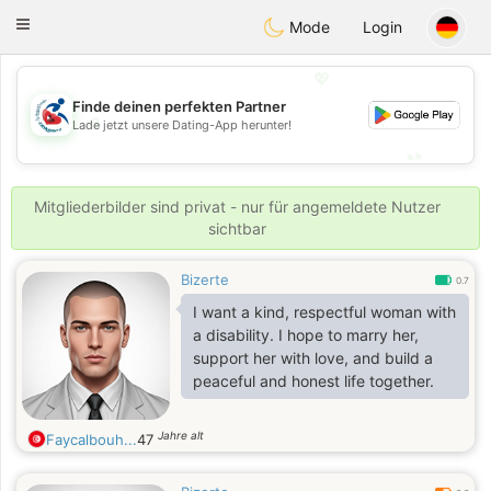
Handi Space
Toggle
Mode
Login
navigation
💖
Finde deinen perfekten Partner
💖
Lade jetzt unsere Dating-App herunter!
💕
💕
Mitgliederbilder sind privat - nur für angemeldete Nutzer
sichtbar
Bizerte
0.7
I want a kind, respectful woman with
a disability. I hope to marry her,
support her with love, and build a
peaceful and honest life together.
Jahre alt
Faycalbouh...
47