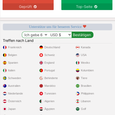
Geprüft
Top-Seite
Unterstütze uns für besseren Service
Treffen nach Land
Frankreich
Deutschland
Kanada
Belgien
Schweiz
USA
Spanien
England
Mexiko
Italien
Portugal
Kolumbien
Schweden
Behinderte
Tiere
Australien
Marokko
Brasilien
Niederlande
Tunesien
Philippinen
Österreich
Algerien
Libanon
Japan
Ägypten
Golf