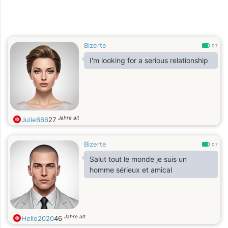
Bizerte
0.7
I'm looking for a serious relationship
Jahre alt
Julie666
27
Bizerte
0.7
Salut tout le monde je suis un
homme sérieux et amical
Jahre alt
Hello2020
46