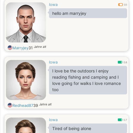
Iowa
0.1
hello am marryjey
Jahre alt
Marryjey
31
Iowa
0.8
I love be the outdoors I enjoy
reading fishing and camping and I
love going for walks I love romance
too
Jahre alt
Redhead87
39
Iowa
0.7
Tired of being alone