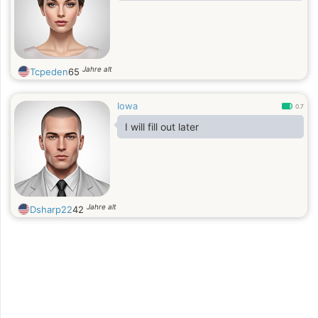
Jahre alt
Tcpeden
65
Iowa
0.7
I will fill out later
Jahre alt
Dsharp22
42