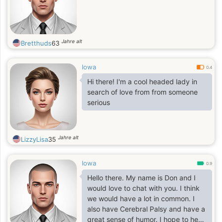
Jahre alt
Bretthuds
63
Iowa
0.4
Hi there! I'm a cool headed lady in
search of love from from someone
serious
Jahre alt
LizzyLisa
35
Iowa
0.9
Hello there. My name is Don and I
would love to chat with you. I think
we would have a lot in common. I
also have Cerebral Palsy and have a
great sense of humor. I hope to hear