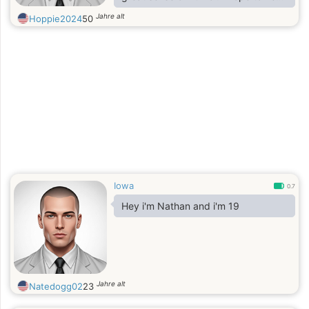
from you soon
Jahre alt
Hoppie2024
50
Iowa
0.7
Hey i'm Nathan and i'm 19
Jahre alt
Natedogg02
23