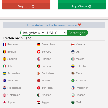
Geprüft
Top-Seite
Unterstütze uns für besseren Service
Treffen nach Land
Frankreich
Deutschland
Kanada
Belgien
Schweiz
USA
Spanien
England
Mexiko
Italien
Portugal
Kolumbien
Schweden
Behinderte
Tiere
Australien
Marokko
Brasilien
Niederlande
Tunesien
Philippinen
Österreich
Algerien
Libanon
Japan
Ägypten
Golf