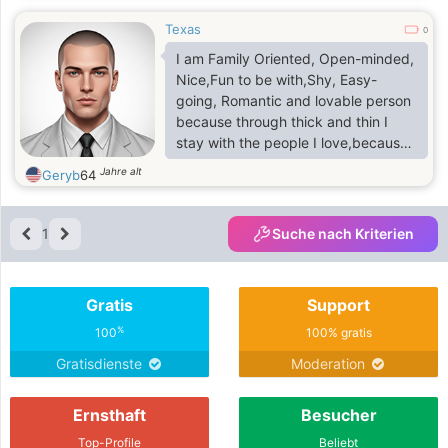
Texas
0
I am Family Oriented, Open-minded,
Nice,Fun to be with,Shy, Easy-
going, Romantic and lovable person
because through thick and thin I
stay with the people I love,because
the bible said love your neigbour as
Jahre alt
Geryb
64
you love yourself.
1
Suche nach Kriterien
Gratis
Support
%
100
100% gratis
Gratisdienste
Moderation
Ernsthaft
Besucher
Top-Profile
Beliebt