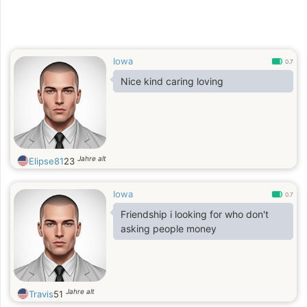
Iowa
0.7
Nice kind caring loving
Jahre alt
Elipse81
23
Iowa
0.7
Friendship i looking for who don't
asking people money
Jahre alt
Travis
51