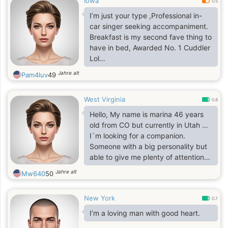
Iowa
0.5
I’m just your type ,Professional in-
car singer seeking accompaniment.
Breakfast is my second fave thing to
have in bed, Awarded No. 1 Cuddler
Lol
80s music takes me back to the
Jahre alt
Pam4luv
49
good times
West Virginia
0.8
Hello, My name is marina 46 years
old from CO but currently in Utah …
I`m looking for a companion.
Someone with a big personality but
able to give me plenty of attention
too. Please message me if you`ve
Jahre alt
Mw640
50
got a good appetite interesting
conversation and the ability to laugh
New York
at yourself. KISSES
0.7
I’m a loving man with good heart.