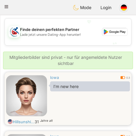
Handi Space
Toggle
Mode
Login
navigation
💖
Finde deinen perfekten Partner
💖
Lade jetzt unsere Dating-App herunter!
💕
💕
Mitgliederbilder sind privat - nur für angemeldete Nutzer
sichtbar
Iowa
0.3
I’m new here
Jahre alt
Hillsunshi...
31