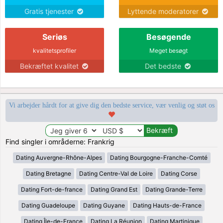
Gratis tjenester
Lyttende moderatorer
Seriøs
Besøgende
kvalitetsprofiler
Meget besøgt
Bekræftet kvalitet
Det bedste
Vi arbejder hårdt for at give dig den bedste service, vær venlig og støt os
Find singler i områderne: Frankrig
Dating Auvergne-Rhône-Alpes
Dating Bourgogne-Franche-Comté
Dating Bretagne
Dating Centre-Val de Loire
Dating Corse
Dating Fort-de-france
Dating Grand Est
Dating Grande-Terre
Dating Guadeloupe
Dating Guyane
Dating Hauts-de-France
Dating Île-de-France
Dating La Réunion
Dating Martinique