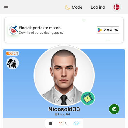
Handi Space
Toggle
Mode
Log ind
navigation
💖
Find dit perfekte match
💖
Download vores datingapp nu!
💕
💕
0.5/1
1
Nicosold33
Lang tid
5