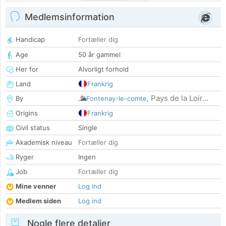
Medlemsinformation
Handicap
Fortæller dig
Age
50 år gammel
Her for
Alvorligt forhold
Land
Frankrig
Pays de la Loir...
By
Fontenay-le-comte
,
Origins
Frankrig
Civil status
Single
Akademisk niveau
Fortæller dig
Ryger
Ingen
Job
Fortæller dig
Mine venner
Log ind
Medlem siden
Log ind
Nogle flere detaljer