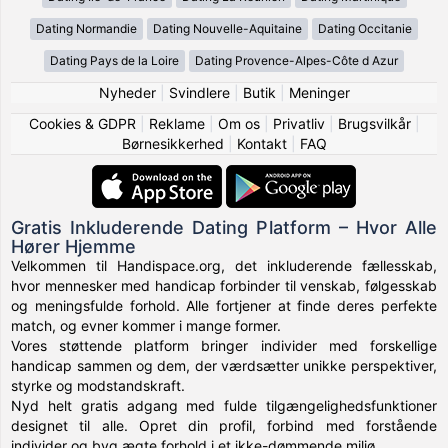
Dating Normandie
Dating Nouvelle-Aquitaine
Dating Occitanie
Dating Pays de la Loire
Dating Provence-Alpes-Côte d Azur
Nyheder
|
Svindlere
|
Butik
|
Meninger
Cookies & GDPR
|
Reklame
|
Om os
|
Privatliv
|
Brugsvilkår
|
Børnesikkerhed
|
Kontakt
|
FAQ
Gratis Inkluderende Dating Platform – Hvor Alle
Hører Hjemme
Velkommen til Handispace.org, det inkluderende fællesskab,
hvor mennesker med handicap forbinder til venskab, følgesskab
og meningsfulde forhold. Alle fortjener at finde deres perfekte
match, og evner kommer i mange former.
Vores støttende platform bringer individer med forskellige
handicap sammen og dem, der værdsætter unikke perspektiver,
styrke og modstandskraft.
Nyd helt gratis adgang med fulde tilgængelighedsfunktioner
designet til alle. Opret din profil, forbind med forstående
individer og byg ægte forhold i et ikke-dømmende miljø.