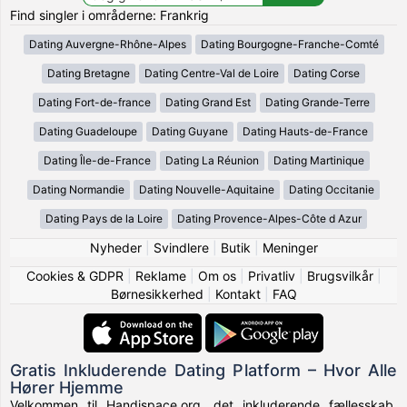
Find singler i områderne: Frankrig
Dating Auvergne-Rhône-Alpes
Dating Bourgogne-Franche-Comté
Dating Bretagne
Dating Centre-Val de Loire
Dating Corse
Dating Fort-de-france
Dating Grand Est
Dating Grande-Terre
Dating Guadeloupe
Dating Guyane
Dating Hauts-de-France
Dating Île-de-France
Dating La Réunion
Dating Martinique
Dating Normandie
Dating Nouvelle-Aquitaine
Dating Occitanie
Dating Pays de la Loire
Dating Provence-Alpes-Côte d Azur
Nyheder
|
Svindlere
|
Butik
|
Meninger
Cookies & GDPR
|
Reklame
|
Om os
|
Privatliv
|
Brugsvilkår
|
Børnesikkerhed
|
Kontakt
|
FAQ
Gratis Inkluderende Dating Platform – Hvor Alle
Hører Hjemme
Velkommen til Handispace.org, det inkluderende fællesskab,