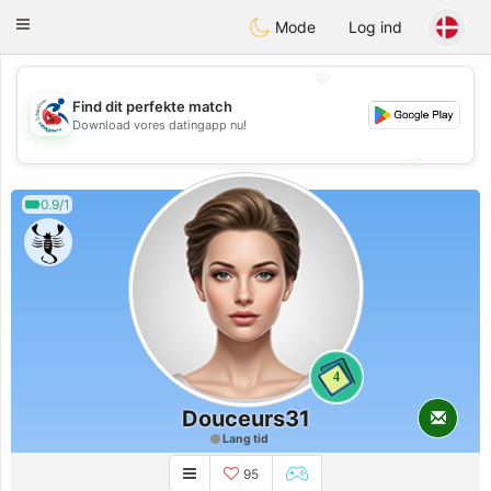
Handi Space
Toggle
Mode
Log ind
navigation
💖
Find dit perfekte match
💖
Download vores datingapp nu!
💕
💕
0.9/1
4
Douceurs31
Lang tid
95