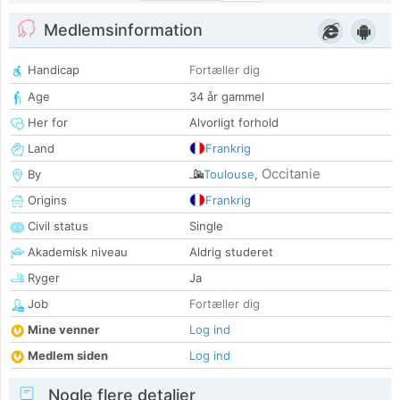
Medlemsinformation
Handicap
Fortæller dig
Age
34 år gammel
Her for
Alvorligt forhold
Land
Frankrig
Occitanie
By
Toulouse
,
Origins
Frankrig
Civil status
Single
Akademisk niveau
Aldrig studeret
Ryger
Ja
Job
Fortæller dig
Mine venner
Log ind
Medlem siden
Log ind
Nogle flere detaljer