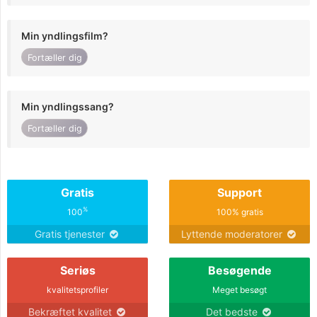
Min yndlingsfilm?
Fortæller dig
Min yndlingssang?
Fortæller dig
Gratis
Support
%
100
100% gratis
Gratis tjenester
Lyttende moderatorer
Seriøs
Besøgende
kvalitetsprofiler
Meget besøgt
Bekræftet kvalitet
Det bedste