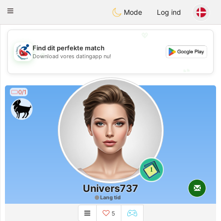
Handi Space
Toggle
Mode
Log ind
navigation
💖
Find dit perfekte match
💖
Download vores datingapp nu!
💕
💕
0/1
1
Univers737
Lang tid
5