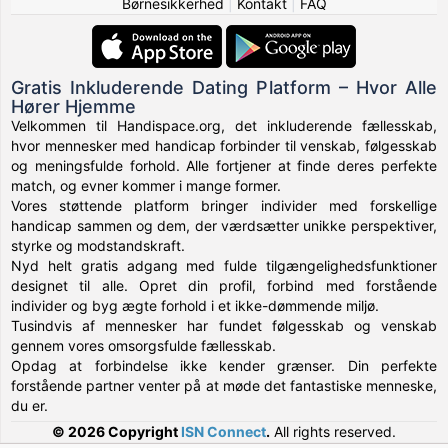
Børnesikkerhed
|
Kontakt
|
FAQ
Gratis Inkluderende Dating Platform – Hvor Alle
Hører Hjemme
Velkommen til Handispace.org, det inkluderende fællesskab,
hvor mennesker med handicap forbinder til venskab, følgesskab
og meningsfulde forhold. Alle fortjener at finde deres perfekte
match, og evner kommer i mange former.
Vores støttende platform bringer individer med forskellige
handicap sammen og dem, der værdsætter unikke perspektiver,
styrke og modstandskraft.
Nyd helt gratis adgang med fulde tilgængelighedsfunktioner
designet til alle. Opret din profil, forbind med forstående
individer og byg ægte forhold i et ikke-dømmende miljø.
Tusindvis af mennesker har fundet følgesskab og venskab
gennem vores omsorgsfulde fællesskab.
Opdag at forbindelse ikke kender grænser. Din perfekte
forstående partner venter på at møde det fantastiske menneske,
du er.
© 2026 Copyright
ISN Connect
.
All rights reserved.