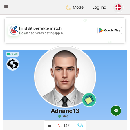
Handi Space
Toggle
Mode
Log ind
navigation
💖
Find dit perfekte match
💖
Download vores datingapp nu!
💕
💕
0.9/1
1
Adnane13
I dag
147