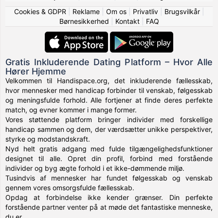
Cookies & GDPR
|
Reklame
|
Om os
|
Privatliv
|
Brugsvilkår
|
Børnesikkerhed
|
Kontakt
|
FAQ
Gratis Inkluderende Dating Platform – Hvor Alle
Hører Hjemme
Velkommen til Handispace.org, det inkluderende fællesskab,
hvor mennesker med handicap forbinder til venskab, følgesskab
og meningsfulde forhold. Alle fortjener at finde deres perfekte
match, og evner kommer i mange former.
Vores støttende platform bringer individer med forskellige
handicap sammen og dem, der værdsætter unikke perspektiver,
styrke og modstandskraft.
Nyd helt gratis adgang med fulde tilgængelighedsfunktioner
designet til alle. Opret din profil, forbind med forstående
individer og byg ægte forhold i et ikke-dømmende miljø.
Tusindvis af mennesker har fundet følgesskab og venskab
gennem vores omsorgsfulde fællesskab.
Opdag at forbindelse ikke kender grænser. Din perfekte
forstående partner venter på at møde det fantastiske menneske,
du er.