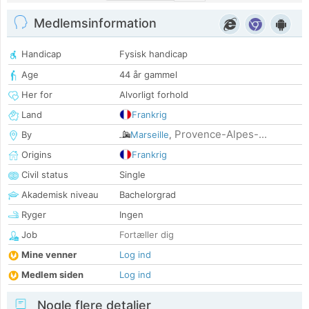
Medlemsinformation
Handicap
Fysisk handicap
Age
44 år gammel
Her for
Alvorligt forhold
Land
Frankrig
Provence-Alpes-...
By
Marseille
,
Origins
Frankrig
Civil status
Single
Akademisk niveau
Bachelorgrad
Ryger
Ingen
Job
Fortæller dig
Mine venner
Log ind
Medlem siden
Log ind
Nogle flere detaljer