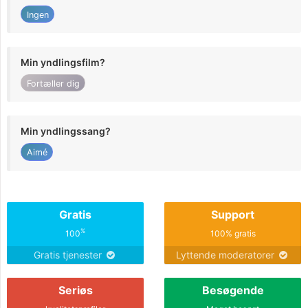
Ingen
Min yndlingsfilm?
Fortæller dig
Min yndlingssang?
Aimé
Gratis
Support
%
100
100% gratis
Gratis tjenester
Lyttende moderatorer
Seriøs
Besøgende