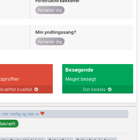
Foretrukne køkkener
Fortæller dig
Min yndlingssang?
Fortæller dig
s
Besøgende
tsprofiler
Meget besøgt
kræftet kvalitet
Det bedste
, vær venlig og støt os