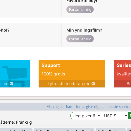
Favorit kæledyr
Fortæller dig
ohol?
Min yndlingsfilm?
Fortæller dig
Support
Seriø
100% gratis
kvalite
ester
Lyttende moderatorer
Be
Vi arbejder hårdt for at give dig den bedste service
råderne: Frankrig