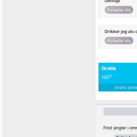
Udflugt
Fortæller dig
Drikker jeg alc 
Fortæller dig
Gratis
%
100
Gratis tjen
Find singler i om