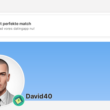
it perfekte match
💖
d vores datingapp nu!
💕
David40
0