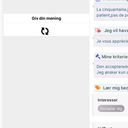
La cinquantaine,je
patient,pas de p
Giv din mening
Jeg vil have
Je vous apprécie
Mine kriterie
Den accepterede
Jeg ønsker kun a
Lær mig bed
Interesser
Fortæller dig