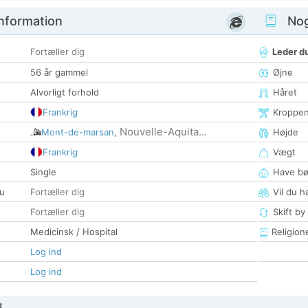
nformation
Nogl
Fortæller dig
Leder du
56 år gammel
Øjne
Alvorligt forhold
Håret
Frankrig
Kroppe
Nouvelle-Aquita...
Mont-de-marsan
,
Højde
Frankrig
Vægt
Single
Have bø
u
Fortæller dig
Vil du h
Fortæller dig
Skift by
Medicinsk / Hospital
Religion
Log ind
Log ind
g