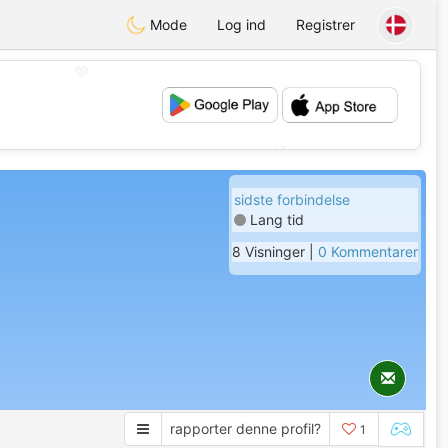
Mode
Log ind
Registrer
💖
💕
sidste forbindelse
Lang tid
8 Visninger |
0 Kommentarer
rapporter denne profil?
1