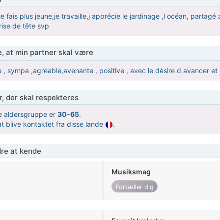
 fais plus jeune,je travaille,j apprécie le jardinage ,l océan, partagé a
rise de tête svp
, at min partner skal være
 , sympa ,agréable,avenante , positive , avec le désire d avancer e
r, der skal respekteres
 aldersgruppe er
30-65
.
t blive kontaktet fra disse lande
.
re at kende
Musiksmag
Fortæller dig