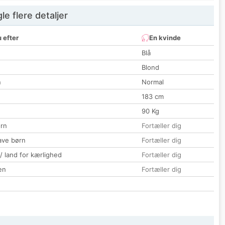
e flere detaljer
 efter
En kvinde
Blå
Blond
n
Normal
183 cm
90 Kg
rn
Fortæller dig
ave børn
Fortæller dig
 / land for kærlighed
Fortæller dig
en
Fortæller dig