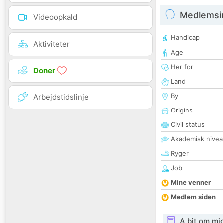
Medlemsi
Videoopkald
Handicap
Aktiviteter
Age
Her for
Doner
Land
By
Arbejdstidslinje
Origins
Civil status
Akademisk nivea
Ryger
Job
Mine venner
Medlem siden
A bit om mi