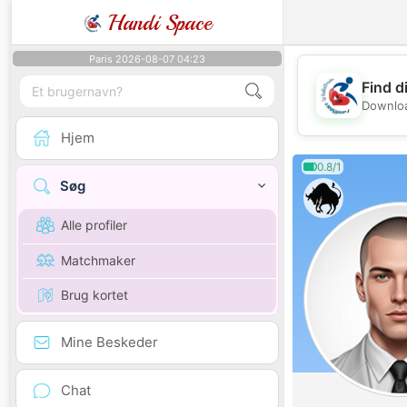
Handi Space
Paris 2026-08-07 04:23
Find d
Downloa
Hjem
0.8/1
Søg
Alle profiler
Matchmaker
Brug kortet
Mine Beskeder
Chat