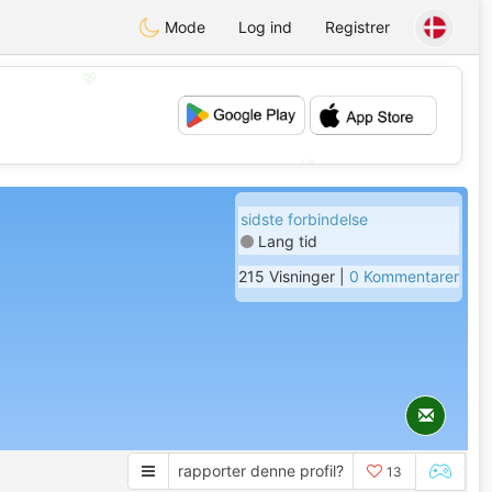
Mode
Log ind
Registrer
💖
💕
sidste forbindelse
Lang tid
215 Visninger |
0 Kommentarer
rapporter denne profil?
13