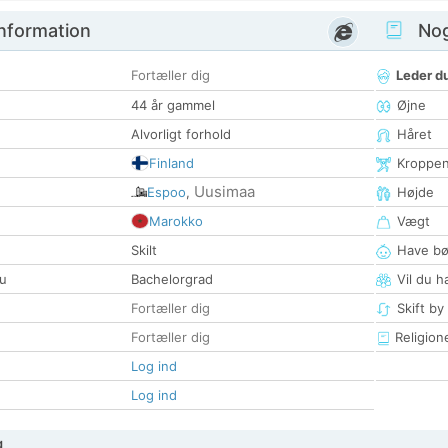
nformation
Nogl
Fortæller dig
Leder du
44 år gammel
Øjne
Alvorligt forhold
Håret
Finland
Kroppe
Uusimaa
Espoo
,
Højde
Marokko
Vægt
Skilt
Have bø
u
Bachelorgrad
Vil du h
Fortæller dig
Skift by
Fortæller dig
Religion
Log ind
Log ind
g