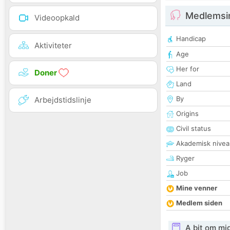
Medlemsi
Videoopkald
Handicap
Aktiviteter
Age
Her for
Doner
Land
By
Arbejdstidslinje
Origins
Civil status
Akademisk nivea
Ryger
Job
Mine venner
Medlem siden
A bit om mi