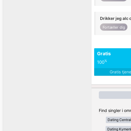
Drikker jeg alc 
Fortæller dig
Gratis
%
100
Gratis tjen
Find singler i om
Dating Centra
Dating Kymen