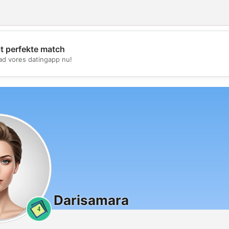
it perfekte match
💖
d vores datingapp nu!
💕
Darisamara
4