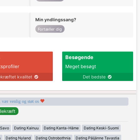
Min yndlingssang?
Fortæller dig
s
Besøgende
tsprofiler
Meget besøgt
kræftet kvalitet
Det bedste
, vær venlig og støt os
-Savo
Dating Kainuu
Dating Kanta-Häme
Dating Keski-Suomi
a
Dating Nyland
Dating Ostrobothnia
Dating Päijänne Tavastia