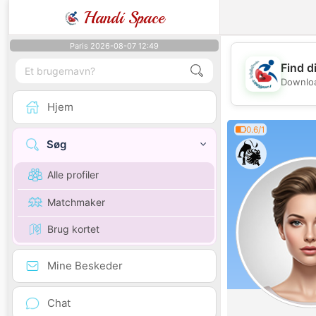
Handi Space
Paris 2026-08-07 12:49
Find d
Downloa
Hjem
0.6/1
Søg
Alle profiler
Matchmaker
Brug kortet
Mine Beskeder
Chat