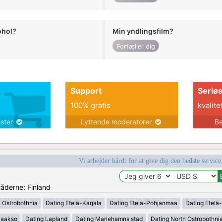
ohol?
Min yndlingsfilm?
Fortæller dig
Support
Seriø
100% gratis
kvalite
ester
Lyttende moderatorer
Be
Vi arbejder hårdt for at give dig den bedste service
råderne: Finland
l Ostrobothnia
Dating Etelä-Karjala
Dating Etelä-Pohjanmaa
Dating Etelä
laakso
Dating Lapland
Dating Mariehamns stad
Dating North Ostrobothni