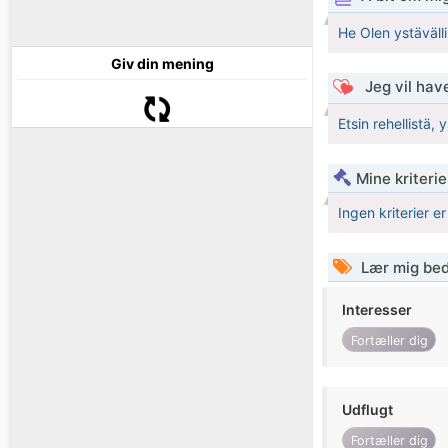
He Olen ystäväll
Giv din mening
Jeg vil have
Etsin rehellistä,
Mine kriterie
Ingen kriterier er
Lær mig bed
Interesser
Fortæller dig
Udflugt
Fortæller dig